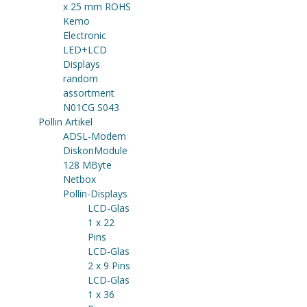
x 25 mm ROHS
Kemo
Electronic
LED+LCD
Displays
random
assortment
N01CG S043
Pollin Artikel
ADSL-Modem
DiskonModule
128 MByte
Netbox
Pollin-Displays
LCD-Glas
1 x 22
Pins
LCD-Glas
2 x 9 Pins
LCD-Glas
1 x 36