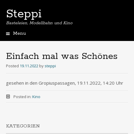
Steppi
Basteleien, Modellbahn und Kino
Menu
Skip
to
content
Einfach mal was Schönes
Posted
19.11.2022
by
steppi
gesehen in den Gropiuspassagen, 19.11.2022, 14:20 Uhr
Posted in:
Kino
KATEGORIEN