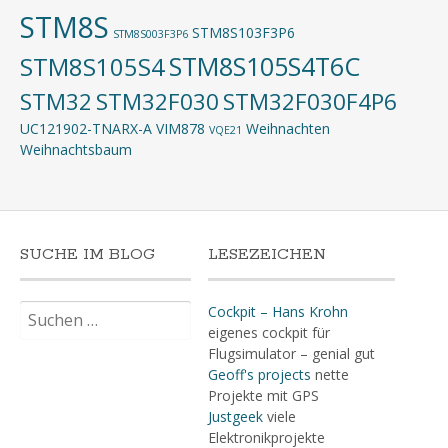
STM8S
STM8S103F3P6
STM8S003F3P6
STM8S105S4T6C
STM8S105S4
STM32
STM32F030
STM32F030F4P6
UC121902-TNARX-A
VIM878
Weihnachten
VQE21
Weihnachtsbaum
SUCHE IM BLOG
LESEZEICHEN
Suchen
Cockpit – Hans Krohn
nach:
eigenes cockpit für
Flugsimulator – genial gut
Geoff's projects
nette
Projekte mit GPS
Justgeek
viele
Elektronikprojekte