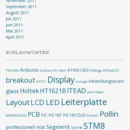
November 2011
September 2011
August 2011
Juli 2011
Juni 2011
Mai 2011
April 2011
SCHLAGWÖRTER
Arduino
AT90S1200
74HC595
Arduino Pro Mini
ATMega
ATTiny2313
Display
breakout
Entwicklungsboard
DHT11
energia
ITEAD
Holtek
HT1621B
glass
launchpad
Leiterplatte
Layout
LED
LCD
Pollin
PCB
PIC
PIC18F
PIC18F2520
MSP430G2553
Pickkit3
STM8
Segment
professionell
RGB
SSOP48