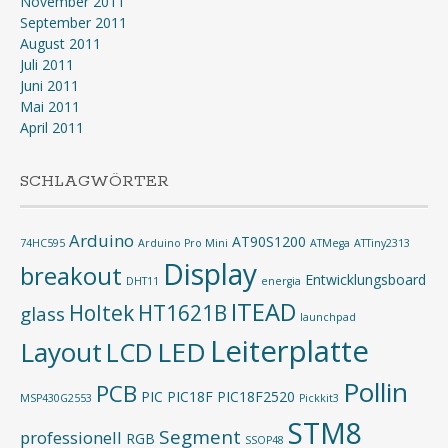
November 2011
September 2011
August 2011
Juli 2011
Juni 2011
Mai 2011
April 2011
SCHLAGWÖRTER
Arduino
AT90S1200
74HC595
Arduino Pro Mini
ATMega
ATTiny2313
Display
breakout
Entwicklungsboard
DHT11
energia
ITEAD
Holtek
HT1621B
glass
launchpad
Leiterplatte
Layout
LED
LCD
Pollin
PCB
PIC
PIC18F
PIC18F2520
MSP430G2553
Pickkit3
STM8
Segment
professionell
RGB
SSOP48