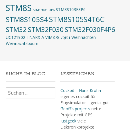
STM8S
STM8S103F3P6
STM8S003F3P6
STM8S105S4T6C
STM8S105S4
STM32
STM32F030
STM32F030F4P6
UC121902-TNARX-A
VIM878
Weihnachten
VQE21
Weihnachtsbaum
SUCHE IM BLOG
LESEZEICHEN
Suchen
Cockpit – Hans Krohn
nach:
eigenes cockpit für
Flugsimulator – genial gut
Geoff's projects
nette
Projekte mit GPS
Justgeek
viele
Elektronikprojekte