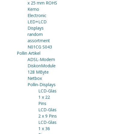
x 25 mm ROHS
Kemo
Electronic
LED+LCD
Displays
random
assortment
N01CG S043
Pollin Artikel
ADSL-Modem
DiskonModule
128 MByte
Netbox
Pollin-Displays
LCD-Glas
1 x 22
Pins
LCD-Glas
2 x 9 Pins
LCD-Glas
1 x 36