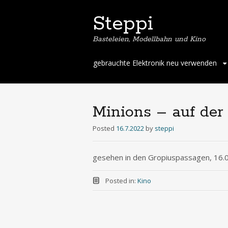
Steppi
Basteleien, Modellbahn und Kino
Skip
gebrauchte Elektronik neu verwenden
to
content
Minions – auf de
Posted
16.7.2022
by
steppi
gesehen in den Gropiuspassagen, 16.
Posted in:
Kino