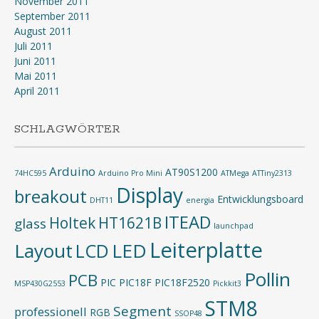
November 2011
September 2011
August 2011
Juli 2011
Juni 2011
Mai 2011
April 2011
SCHLAGWÖRTER
Arduino
AT90S1200
74HC595
Arduino Pro Mini
ATMega
ATTiny2313
Display
breakout
Entwicklungsboard
DHT11
energia
ITEAD
Holtek
HT1621B
glass
launchpad
Leiterplatte
Layout
LED
LCD
Pollin
PCB
PIC
PIC18F
PIC18F2520
MSP430G2553
Pickkit3
STM8
Segment
professionell
RGB
SSOP48