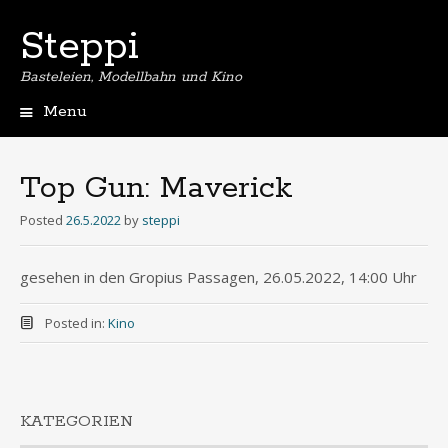
Steppi
Basteleien, Modellbahn und Kino
Menu
Skip
to
content
Top Gun: Maverick
Posted
26.5.2022
by
steppi
gesehen in den Gropius Passagen, 26.05.2022, 14:00 Uhr
Posted in:
Kino
KATEGORIEN