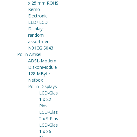
x 25 mm ROHS
Kemo
Electronic
LED+LCD
Displays
random
assortment
N01CG S043
Pollin Artikel
ADSL-Modem
DiskonModule
128 MByte
Netbox
Pollin-Displays
LCD-Glas
1 x 22
Pins
LCD-Glas
2 x 9 Pins
LCD-Glas
1 x 36