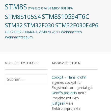
STM8S
STM8S103F3P6
STM8S003F3P6
STM8S105S4T6C
STM8S105S4
STM32
STM32F030
STM32F030F4P6
UC121902-TNARX-A
VIM878
Weihnachten
VQE21
Weihnachtsbaum
SUCHE IM BLOG
LESEZEICHEN
Suchen
Cockpit – Hans Krohn
nach:
eigenes cockpit für
Flugsimulator – genial gut
Geoff's projects
nette
Projekte mit GPS
Justgeek
viele
Elektronikprojekte