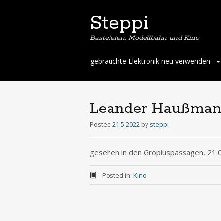
Steppi
Basteleien, Modellbahn und Kino
Skip
gebrauchte Elektronik neu verwenden
to
content
Leander Haußman
Posted
21.5.2022
by
steppi
gesehen in den Gropiuspassagen, 21.
Posted in:
Kino