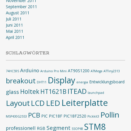
November 2011
September 2011
August 2011
Juli 2011
Juni 2011
Mai 2011
April 2011
SCHLAGWÖRTER
Arduino
AT90S1200
74HC595
Arduino Pro Mini
ATMega
ATTiny2313
Display
breakout
Entwicklungsboard
DHT11
energia
ITEAD
Holtek
HT1621B
glass
launchpad
Leiterplatte
Layout
LED
LCD
Pollin
PCB
PIC
PIC18F
PIC18F2520
MSP430G2553
Pickkit3
STM8
Segment
professionell
RGB
SSOP48