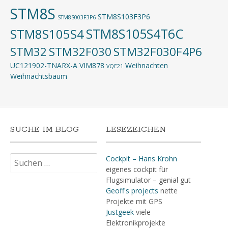
STM8S
STM8S103F3P6
STM8S003F3P6
STM8S105S4T6C
STM8S105S4
STM32
STM32F030
STM32F030F4P6
UC121902-TNARX-A
VIM878
Weihnachten
VQE21
Weihnachtsbaum
SUCHE IM BLOG
LESEZEICHEN
Suchen
Cockpit – Hans Krohn
nach:
eigenes cockpit für
Flugsimulator – genial gut
Geoff's projects
nette
Projekte mit GPS
Justgeek
viele
Elektronikprojekte