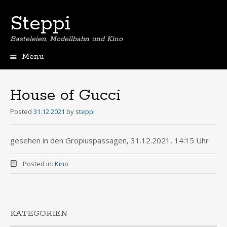
Steppi
Basteleien, Modellbahn und Kino
Menu
Skip
to
content
House of Gucci
Posted
31.12.2021
by
steppi
gesehen in den Gropiuspassagen, 31.12.2021, 14:15 Uhr
Posted in:
Kino
KATEGORIEN