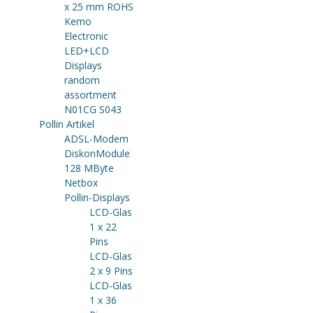
x 25 mm ROHS
Kemo
Electronic
LED+LCD
Displays
random
assortment
N01CG S043
Pollin Artikel
ADSL-Modem
DiskonModule
128 MByte
Netbox
Pollin-Displays
LCD-Glas
1 x 22
Pins
LCD-Glas
2 x 9 Pins
LCD-Glas
1 x 36