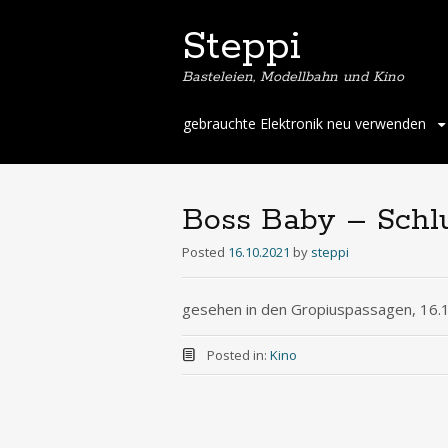
Steppi
Basteleien, Modellbahn und Kino
Skip
gebrauchte Elektronik neu verwenden
to
content
Boss Baby – Schlu
Posted
16.10.2021
by
steppi
gesehen in den Gropiuspassagen, 16.
Posted in:
Kino