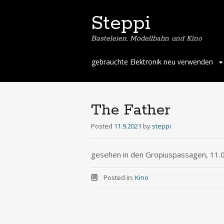
Steppi
Basteleien, Modellbahn und Kino
Skip
gebrauchte Elektronik neu verwenden
to
content
The Father
Posted
11.9.2021
by
steppi
gesehen in den Gropiuspassagen, 11.
Posted in:
Kino