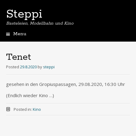
Steppi
Basteleien, Modellbahn und Kino
Menu
Skip
to
content
Tenet
Posted
29.8.2020
by
steppi
gesehen in den Gropiuspassagen, 29.08.2020, 16:30 Uhr
(Endlich wieder Kino …)
Posted in:
Kino