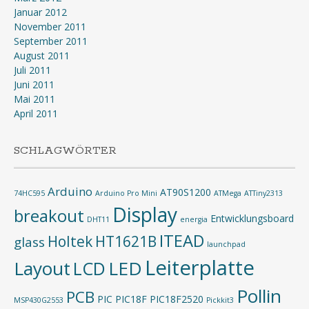
Januar 2012
November 2011
September 2011
August 2011
Juli 2011
Juni 2011
Mai 2011
April 2011
SCHLAGWÖRTER
Arduino
AT90S1200
74HC595
Arduino Pro Mini
ATMega
ATTiny2313
Display
breakout
Entwicklungsboard
DHT11
energia
ITEAD
Holtek
HT1621B
glass
launchpad
Leiterplatte
Layout
LED
LCD
Pollin
PCB
PIC
PIC18F
PIC18F2520
MSP430G2553
Pickkit3