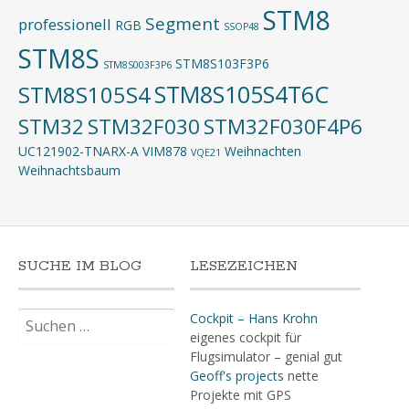
STM8
Segment
professionell
RGB
SSOP48
STM8S
STM8S103F3P6
STM8S003F3P6
STM8S105S4T6C
STM8S105S4
STM32
STM32F030
STM32F030F4P6
UC121902-TNARX-A
VIM878
Weihnachten
VQE21
Weihnachtsbaum
SUCHE IM BLOG
LESEZEICHEN
Suchen
Cockpit – Hans Krohn
nach:
eigenes cockpit für
Flugsimulator – genial gut
Geoff's projects
nette
Projekte mit GPS