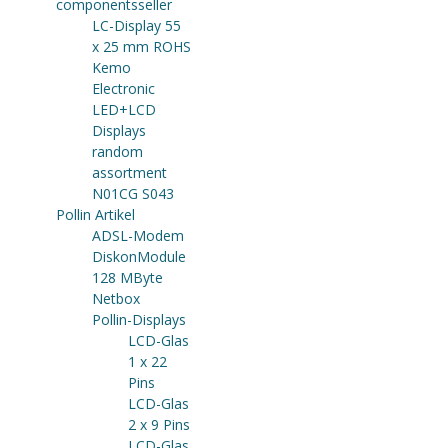
componentsseller
LC-Display 55
x 25 mm ROHS
Kemo
Electronic
LED+LCD
Displays
random
assortment
N01CG S043
Pollin Artikel
ADSL-Modem
DiskonModule
128 MByte
Netbox
Pollin-Displays
LCD-Glas
1 x 22
Pins
LCD-Glas
2 x 9 Pins
LCD-Glas