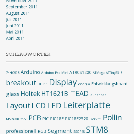
November 2011
September 2011
August 2011
Juli 2011
Juni 2011
Mai 2011
April 2011
SCHLAGWÖRTER
Arduino
AT90S1200
74HC595
Arduino Pro Mini
ATMega
ATTiny2313
Display
breakout
Entwicklungsboard
DHT11
energia
ITEAD
Holtek
HT1621B
glass
launchpad
Leiterplatte
Layout
LED
LCD
Pollin
PCB
PIC
PIC18F
PIC18F2520
MSP430G2553
Pickkit3
STM8
Segment
professionell
RGB
SSOP48