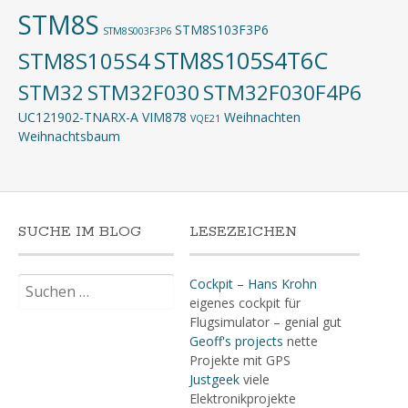
STM8S
STM8S103F3P6
STM8S003F3P6
STM8S105S4T6C
STM8S105S4
STM32
STM32F030
STM32F030F4P6
UC121902-TNARX-A
VIM878
Weihnachten
VQE21
Weihnachtsbaum
SUCHE IM BLOG
LESEZEICHEN
Suchen
Cockpit – Hans Krohn
nach:
eigenes cockpit für
Flugsimulator – genial gut
Geoff's projects
nette
Projekte mit GPS
Justgeek
viele
Elektronikprojekte