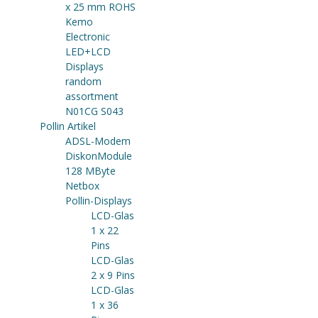
x 25 mm ROHS
Kemo
Electronic
LED+LCD
Displays
random
assortment
N01CG S043
Pollin Artikel
ADSL-Modem
DiskonModule
128 MByte
Netbox
Pollin-Displays
LCD-Glas
1 x 22
Pins
LCD-Glas
2 x 9 Pins
LCD-Glas
1 x 36