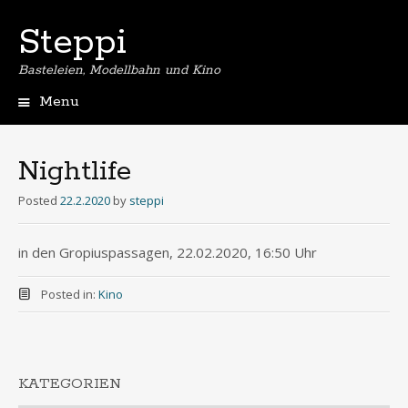
Steppi
Basteleien, Modellbahn und Kino
Menu
Skip
to
content
Nightlife
Posted
22.2.2020
by
steppi
in den Gropiuspassagen, 22.02.2020, 16:50 Uhr
Posted in:
Kino
KATEGORIEN