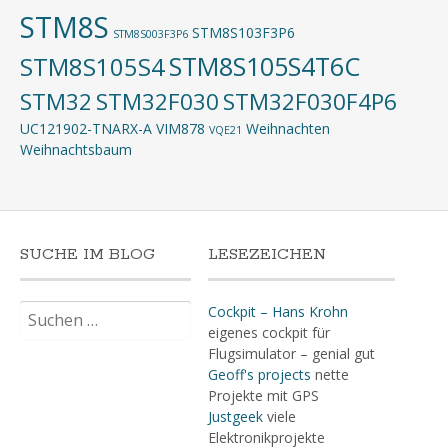
STM8S
STM8S103F3P6
STM8S003F3P6
STM8S105S4T6C
STM8S105S4
STM32
STM32F030
STM32F030F4P6
UC121902-TNARX-A
VIM878
Weihnachten
VQE21
Weihnachtsbaum
SUCHE IM BLOG
LESEZEICHEN
Suchen
Cockpit – Hans Krohn
nach:
eigenes cockpit für
Flugsimulator – genial gut
Geoff's projects
nette
Projekte mit GPS
Justgeek
viele
Elektronikprojekte