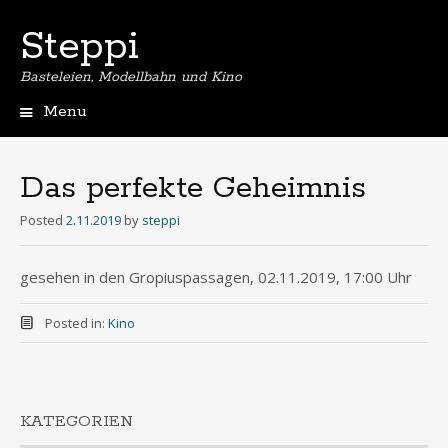
Steppi
Basteleien, Modellbahn und Kino
Menu
Skip
to
content
Das perfekte Geheimnis
Posted
2.11.2019
by
steppi
gesehen in den Gropiuspassagen, 02.11.2019, 17:00 Uhr
Posted in:
Kino
KATEGORIEN