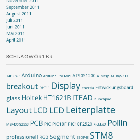
November 2011
September 2011
August 2011
Juli 2011
Juni 2011
Mai 2011
April 2011
SCHLAGWÖRTER
Arduino
AT90S1200
74HC595
Arduino Pro Mini
ATMega
ATTiny2313
Display
breakout
Entwicklungsboard
DHT11
energia
ITEAD
Holtek
HT1621B
glass
launchpad
Leiterplatte
Layout
LED
LCD
Pollin
PCB
PIC
PIC18F
PIC18F2520
MSP430G2553
Pickkit3
STM8
Segment
professionell
RGB
SSOP48