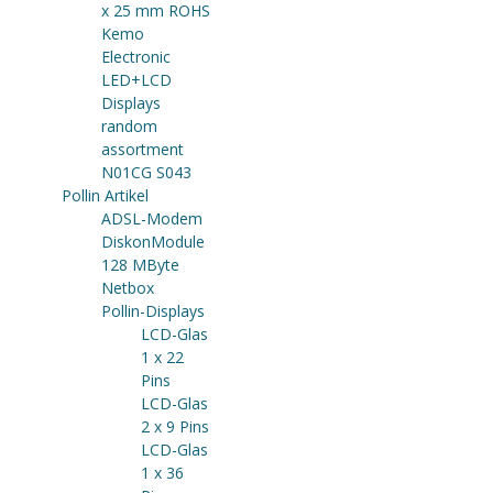
x 25 mm ROHS
Kemo
Electronic
LED+LCD
Displays
random
assortment
N01CG S043
Pollin Artikel
ADSL-Modem
DiskonModule
128 MByte
Netbox
Pollin-Displays
LCD-Glas
1 x 22
Pins
LCD-Glas
2 x 9 Pins
LCD-Glas
1 x 36