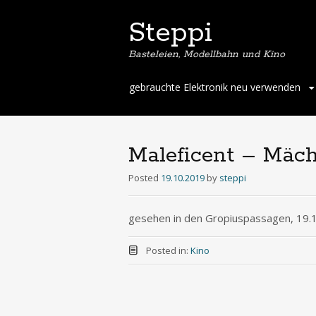
Steppi
Basteleien, Modellbahn und Kino
Skip
gebrauchte Elektronik neu verwenden
to
content
Maleficent – Mäch
Posted
19.10.2019
by
steppi
gesehen in den Gropiuspassagen, 19.
Posted in:
Kino