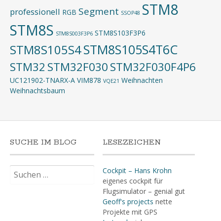
STM8
Segment
professionell
RGB
SSOP48
STM8S
STM8S103F3P6
STM8S003F3P6
STM8S105S4T6C
STM8S105S4
STM32
STM32F030
STM32F030F4P6
UC121902-TNARX-A
VIM878
Weihnachten
VQE21
Weihnachtsbaum
SUCHE IM BLOG
LESEZEICHEN
Suchen
Cockpit – Hans Krohn
nach:
eigenes cockpit für
Flugsimulator – genial gut
Geoff's projects
nette
Projekte mit GPS