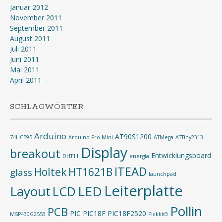
Januar 2012
November 2011
September 2011
August 2011
Juli 2011
Juni 2011
Mai 2011
April 2011
SCHLAGWÖRTER
Arduino
AT90S1200
74HC595
Arduino Pro Mini
ATMega
ATTiny2313
Display
breakout
Entwicklungsboard
DHT11
energia
ITEAD
Holtek
HT1621B
glass
launchpad
Leiterplatte
Layout
LED
LCD
Pollin
PCB
PIC
PIC18F
PIC18F2520
MSP430G2553
Pickkit3