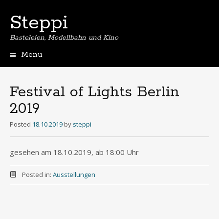
Steppi
Basteleien, Modellbahn und Kino
Menu
Skip
to
content
Festival of Lights Berlin
2019
Posted
18.10.2019
by
steppi
gesehen am 18.10.2019, ab 18:00 Uhr
Posted in:
Ausstellungen