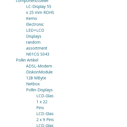
componentsseller
LC-Display 55
x 25 mm ROHS
Kemo
Electronic
LED+LCD
Displays
random
assortment
N01CG S043
Pollin Artikel
ADSL-Modem
DiskonModule
128 MByte
Netbox
Pollin-Displays
LCD-Glas
1 x 22
Pins
LCD-Glas
2 x 9 Pins
LCD-Glas