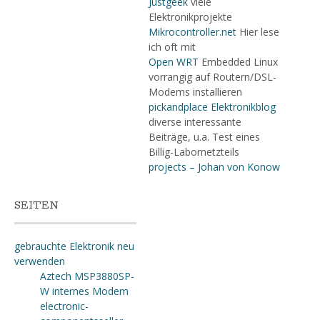
Justgeek
viele
Elektronikprojekte
Mikrocontroller.net
Hier lese
ich oft mit
Open WRT
Embedded Linux
vorrangig auf Routern/DSL-
Modems installieren
pickandplace Elektronikblog
diverse interessante
Beiträge, u.a. Test eines
Billig-Labornetzteils
projects – Johan von Konow
SEITEN
gebrauchte Elektronik neu
verwenden
Aztech MSP3880SP-
W internes Modem
electronic-