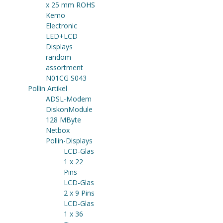
x 25 mm ROHS
Kemo
Electronic
LED+LCD
Displays
random
assortment
N01CG S043
Pollin Artikel
ADSL-Modem
DiskonModule
128 MByte
Netbox
Pollin-Displays
LCD-Glas
1 x 22
Pins
LCD-Glas
2 x 9 Pins
LCD-Glas
1 x 36