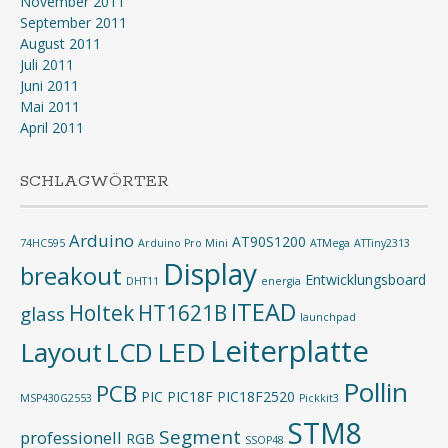
November 2011
September 2011
August 2011
Juli 2011
Juni 2011
Mai 2011
April 2011
SCHLAGWÖRTER
Arduino
AT90S1200
74HC595
Arduino Pro Mini
ATMega
ATTiny2313
Display
breakout
Entwicklungsboard
DHT11
energia
ITEAD
Holtek
HT1621B
glass
launchpad
Leiterplatte
Layout
LED
LCD
Pollin
PCB
PIC
PIC18F
PIC18F2520
MSP430G2553
Pickkit3
STM8
Segment
professionell
RGB
SSOP48