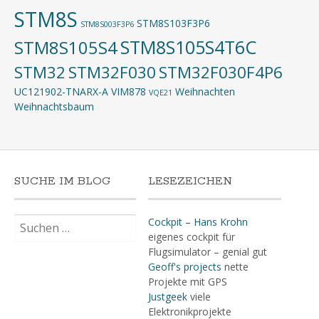
STM8S
STM8S103F3P6
STM8S003F3P6
STM8S105S4T6C
STM8S105S4
STM32
STM32F030
STM32F030F4P6
UC121902-TNARX-A
VIM878
Weihnachten
VQE21
Weihnachtsbaum
SUCHE IM BLOG
LESEZEICHEN
Suchen
Cockpit – Hans Krohn
nach:
eigenes cockpit für
Flugsimulator – genial gut
Geoff's projects
nette
Projekte mit GPS
Justgeek
viele
Elektronikprojekte