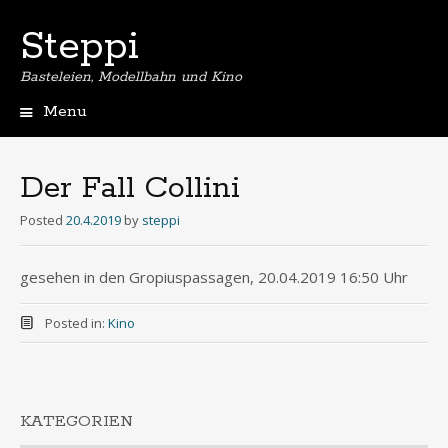
Steppi
Basteleien, Modellbahn und Kino
Menu
Skip
to
content
Der Fall Collini
Posted
20.4.2019
by
steppi
gesehen in den Gropiuspassagen, 20.04.2019 16:50 Uhr
Posted in:
Kino
KATEGORIEN