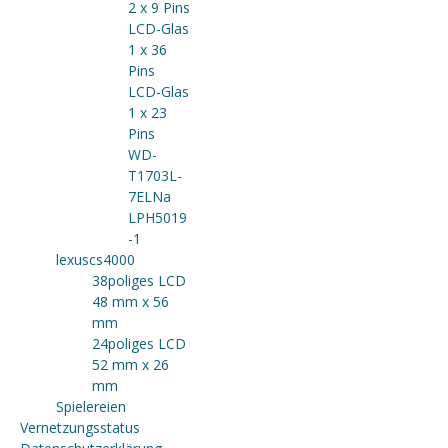
2 x 9 Pins
LCD-Glas
1 x 36
Pins
LCD-Glas
1 x 23
Pins
WD-
T1703L-
7ELNa
LPH5019
-1
lexuscs4000
38poliges LCD
48 mm x 56
mm
24poliges LCD
52 mm x 26
mm
Spielereien
Vernetzungsstatus