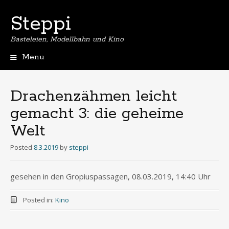
Steppi
Basteleien, Modellbahn und Kino
Menu
Skip
to
content
Drachenzähmen leicht
gemacht 3: die geheime
Welt
Posted
8.3.2019
by
steppi
gesehen in den Gropiuspassagen, 08.03.2019, 14:40 Uhr
Posted in:
Kino