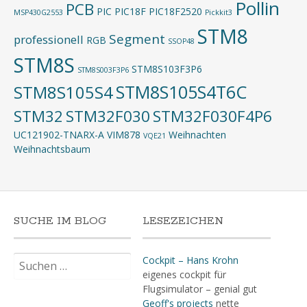
Pollin
PCB
PIC
PIC18F
PIC18F2520
MSP430G2553
Pickkit3
STM8
Segment
professionell
RGB
SSOP48
STM8S
STM8S103F3P6
STM8S003F3P6
STM8S105S4T6C
STM8S105S4
STM32
STM32F030
STM32F030F4P6
UC121902-TNARX-A
VIM878
Weihnachten
VQE21
Weihnachtsbaum
SUCHE IM BLOG
LESEZEICHEN
Suchen
Cockpit – Hans Krohn
nach:
eigenes cockpit für
Flugsimulator – genial gut
Geoff's projects
nette