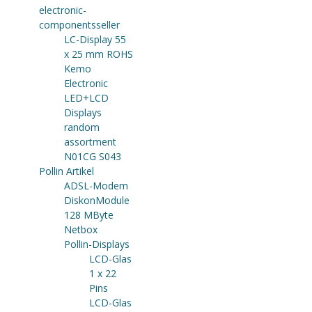
electronic-
componentsseller
LC-Display 55
x 25 mm ROHS
Kemo
Electronic
LED+LCD
Displays
random
assortment
N01CG S043
Pollin Artikel
ADSL-Modem
DiskonModule
128 MByte
Netbox
Pollin-Displays
LCD-Glas
1 x 22
Pins
LCD-Glas