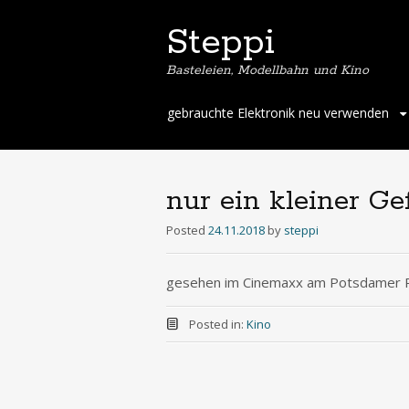
Steppi
Basteleien, Modellbahn und Kino
Skip
gebrauchte Elektronik neu verwenden
to
content
nur ein kleiner Ge
Posted
24.11.2018
by
steppi
gesehen im Cinemaxx am Potsdamer Pl
Posted in:
Kino