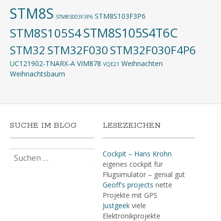
STM8S
STM8S103F3P6
STM8S003F3P6
STM8S105S4T6C
STM8S105S4
STM32
STM32F030
STM32F030F4P6
UC121902-TNARX-A
VIM878
Weihnachten
VQE21
Weihnachtsbaum
SUCHE IM BLOG
LESEZEICHEN
Suchen
Cockpit – Hans Krohn
nach:
eigenes cockpit für
Flugsimulator – genial gut
Geoff's projects
nette
Projekte mit GPS
Justgeek
viele
Elektronikprojekte