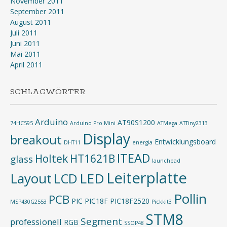
November 2011
September 2011
August 2011
Juli 2011
Juni 2011
Mai 2011
April 2011
SCHLAGWÖRTER
Arduino
AT90S1200
74HC595
Arduino Pro Mini
ATMega
ATTiny2313
Display
breakout
Entwicklungsboard
DHT11
energia
ITEAD
Holtek
HT1621B
glass
launchpad
Leiterplatte
Layout
LED
LCD
Pollin
PCB
PIC
PIC18F
PIC18F2520
MSP430G2553
Pickkit3
STM8
Segment
professionell
RGB
SSOP48