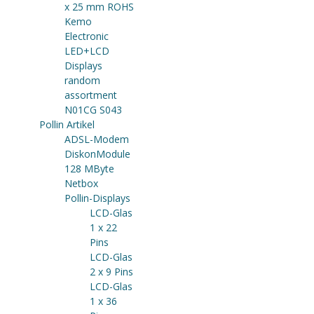
x 25 mm ROHS
Kemo
Electronic
LED+LCD
Displays
random
assortment
N01CG S043
Pollin Artikel
ADSL-Modem
DiskonModule
128 MByte
Netbox
Pollin-Displays
LCD-Glas
1 x 22
Pins
LCD-Glas
2 x 9 Pins
LCD-Glas
1 x 36