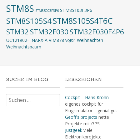
STM8S
STM8S103F3P6
STM8S003F3P6
STM8S105S4T6C
STM8S105S4
STM32
STM32F030
STM32F030F4P6
UC121902-TNARX-A
VIM878
Weihnachten
VQE21
Weihnachtsbaum
SUCHE IM BLOG
LESEZEICHEN
Suchen
Cockpit – Hans Krohn
nach:
eigenes cockpit für
Flugsimulator – genial gut
Geoff's projects
nette
Projekte mit GPS
Justgeek
viele
Elektronikprojekte