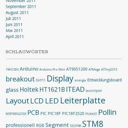
November 2011
September 2011
August 2011
Juli 2011
Juni 2011
Mai 2011
April 2011
SCHLAGWÖRTER
Arduino
AT90S1200
74HC595
Arduino Pro Mini
ATMega
ATTiny2313
Display
breakout
Entwicklungsboard
DHT11
energia
ITEAD
Holtek
HT1621B
glass
launchpad
Leiterplatte
Layout
LED
LCD
Pollin
PCB
PIC
PIC18F
PIC18F2520
MSP430G2553
Pickkit3
STM8
Segment
professionell
RGB
SSOP48