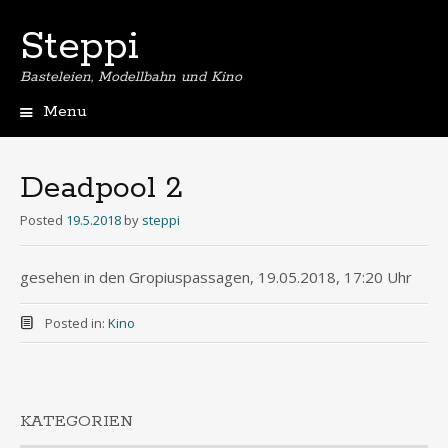
Steppi
Basteleien, Modellbahn und Kino
Menu
Skip
to
content
Deadpool 2
Posted
19.5.2018
by
steppi
gesehen in den Gropiuspassagen, 19.05.2018, 17:20 Uhr
Posted in:
Kino
KATEGORIEN