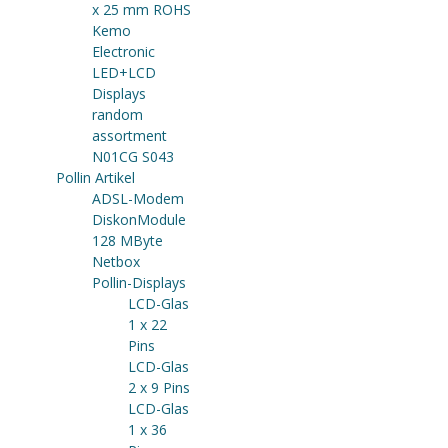
x 25 mm ROHS
Kemo
Electronic
LED+LCD
Displays
random
assortment
N01CG S043
Pollin Artikel
ADSL-Modem
DiskonModule
128 MByte
Netbox
Pollin-Displays
LCD-Glas
1 x 22
Pins
LCD-Glas
2 x 9 Pins
LCD-Glas
1 x 36