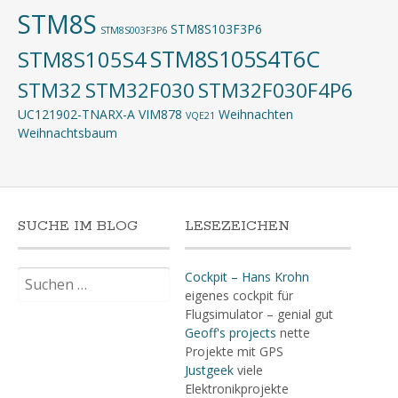
STM8S
STM8S103F3P6
STM8S003F3P6
STM8S105S4T6C
STM8S105S4
STM32
STM32F030
STM32F030F4P6
UC121902-TNARX-A
VIM878
Weihnachten
VQE21
Weihnachtsbaum
SUCHE IM BLOG
LESEZEICHEN
Suchen
Cockpit – Hans Krohn
nach:
eigenes cockpit für
Flugsimulator – genial gut
Geoff's projects
nette
Projekte mit GPS
Justgeek
viele
Elektronikprojekte