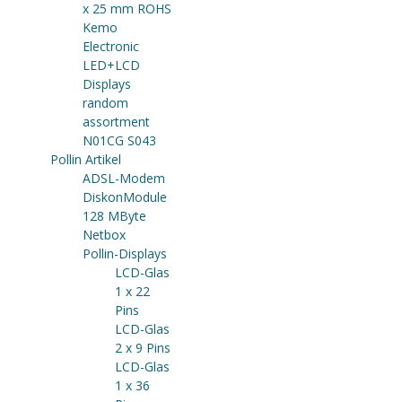
x 25 mm ROHS
Kemo
Electronic
LED+LCD
Displays
random
assortment
N01CG S043
Pollin Artikel
ADSL-Modem
DiskonModule
128 MByte
Netbox
Pollin-Displays
LCD-Glas
1 x 22
Pins
LCD-Glas
2 x 9 Pins
LCD-Glas
1 x 36