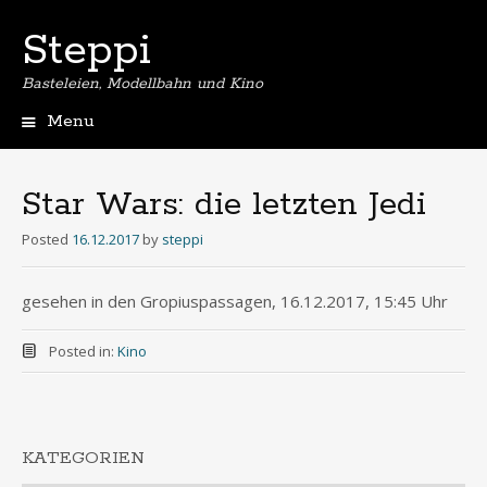
Steppi
Basteleien, Modellbahn und Kino
Menu
Skip
to
content
Star Wars: die letzten Jedi
Posted
16.12.2017
by
steppi
gesehen in den Gropiuspassagen, 16.12.2017, 15:45 Uhr
Posted in:
Kino
KATEGORIEN