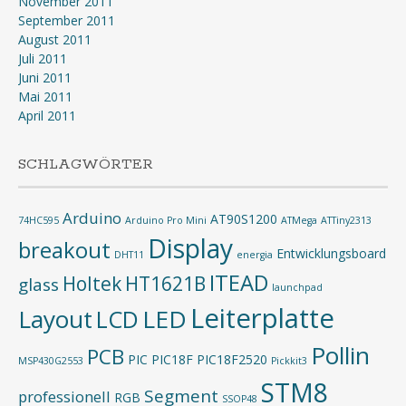
November 2011
September 2011
August 2011
Juli 2011
Juni 2011
Mai 2011
April 2011
SCHLAGWÖRTER
Arduino
AT90S1200
74HC595
Arduino Pro Mini
ATMega
ATTiny2313
Display
breakout
Entwicklungsboard
DHT11
energia
ITEAD
Holtek
HT1621B
glass
launchpad
Leiterplatte
Layout
LED
LCD
Pollin
PCB
PIC
PIC18F
PIC18F2520
MSP430G2553
Pickkit3
STM8
Segment
professionell
RGB
SSOP48