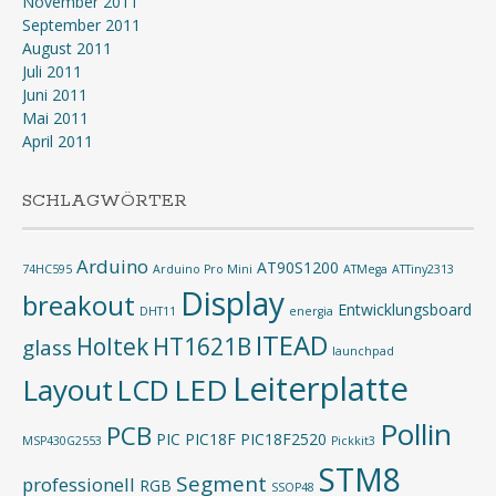
November 2011
September 2011
August 2011
Juli 2011
Juni 2011
Mai 2011
April 2011
SCHLAGWÖRTER
Arduino
AT90S1200
74HC595
Arduino Pro Mini
ATMega
ATTiny2313
Display
breakout
Entwicklungsboard
DHT11
energia
ITEAD
Holtek
HT1621B
glass
launchpad
Leiterplatte
Layout
LED
LCD
Pollin
PCB
PIC
PIC18F
PIC18F2520
MSP430G2553
Pickkit3
STM8
Segment
professionell
RGB
SSOP48