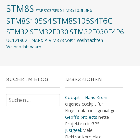
STM8S
STM8S103F3P6
STM8S003F3P6
STM8S105S4T6C
STM8S105S4
STM32
STM32F030
STM32F030F4P6
UC121902-TNARX-A
VIM878
Weihnachten
VQE21
Weihnachtsbaum
SUCHE IM BLOG
LESEZEICHEN
Suchen
Cockpit – Hans Krohn
nach:
eigenes cockpit für
Flugsimulator – genial gut
Geoff's projects
nette
Projekte mit GPS
Justgeek
viele
Elektronikprojekte