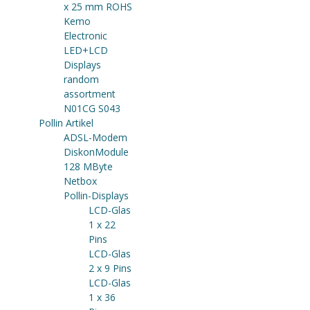
x 25 mm ROHS
Kemo
Electronic
LED+LCD
Displays
random
assortment
N01CG S043
Pollin Artikel
ADSL-Modem
DiskonModule
128 MByte
Netbox
Pollin-Displays
LCD-Glas
1 x 22
Pins
LCD-Glas
2 x 9 Pins
LCD-Glas
1 x 36