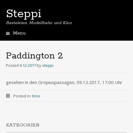
Steppi
Basteleien, Modellbahn und Kino
Menu
Skip
to
content
Paddington 2
Posted
9.12.2017
by
steppi
gesehen in den Gropiuspassagen, 09.12.2017, 17:00 Uhr
Posted in:
Kino
KATEGORIEN