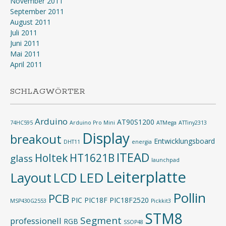
November 2011
September 2011
August 2011
Juli 2011
Juni 2011
Mai 2011
April 2011
SCHLAGWÖRTER
Arduino
AT90S1200
74HC595
Arduino Pro Mini
ATMega
ATTiny2313
Display
breakout
Entwicklungsboard
DHT11
energia
ITEAD
Holtek
HT1621B
glass
launchpad
Leiterplatte
Layout
LED
LCD
Pollin
PCB
PIC
PIC18F
PIC18F2520
MSP430G2553
Pickkit3
STM8
Segment
professionell
RGB
SSOP48