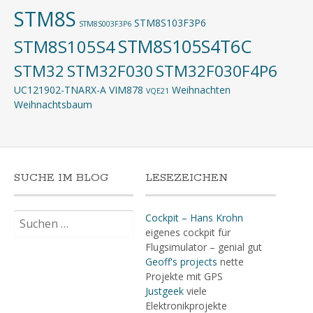
STM8S
STM8S103F3P6
STM8S003F3P6
STM8S105S4T6C
STM8S105S4
STM32
STM32F030
STM32F030F4P6
UC121902-TNARX-A
VIM878
Weihnachten
VQE21
Weihnachtsbaum
SUCHE IM BLOG
LESEZEICHEN
Suchen
Cockpit – Hans Krohn
nach:
eigenes cockpit für
Flugsimulator – genial gut
Geoff's projects
nette
Projekte mit GPS
Justgeek
viele
Elektronikprojekte