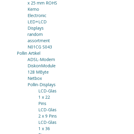
x 25 mm ROHS
Kemo
Electronic
LED+LCD
Displays
random
assortment
N01CG S043
Pollin Artikel
ADSL-Modem
DiskonModule
128 MByte
Netbox
Pollin-Displays
LCD-Glas
1 x 22
Pins
LCD-Glas
2 x 9 Pins
LCD-Glas
1 x 36