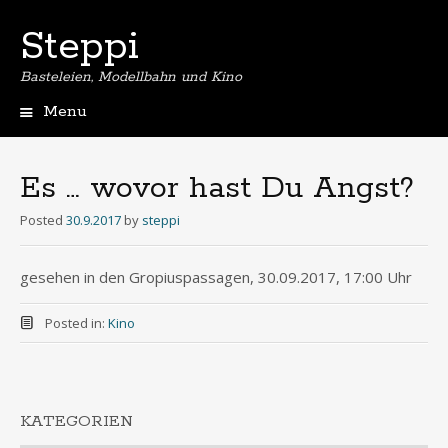
Steppi
Basteleien, Modellbahn und Kino
Menu
Skip
to
content
Es … wovor hast Du Angst?
Posted
30.9.2017
by
steppi
gesehen in den Gropiuspassagen, 30.09.2017, 17:00 Uhr
Posted in:
Kino
KATEGORIEN