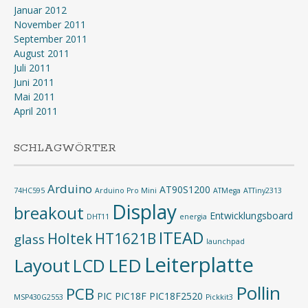
Januar 2012
November 2011
September 2011
August 2011
Juli 2011
Juni 2011
Mai 2011
April 2011
SCHLAGWÖRTER
Arduino
AT90S1200
74HC595
Arduino Pro Mini
ATMega
ATTiny2313
Display
breakout
Entwicklungsboard
DHT11
energia
ITEAD
Holtek
HT1621B
glass
launchpad
Leiterplatte
Layout
LED
LCD
Pollin
PCB
PIC
PIC18F
PIC18F2520
MSP430G2553
Pickkit3