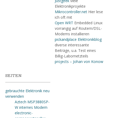
Justgeek
viele
Elektronikprojekte
Mikrocontroller.net
Hier lese
ich oft mit
Open WRT
Embedded Linux
vorrangig auf Routern/DSL-
Modems installieren
pickandplace Elektronikblog
diverse interessante
Beiträge, u.a. Test eines
Billig-Labornetzteils
projects – Johan von Konow
SEITEN
gebrauchte Elektronik neu
verwenden
Aztech MSP3880SP-
W internes Modem
electronic-