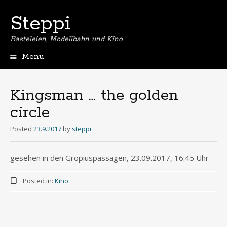
Steppi
Basteleien, Modellbahn und Kino
Menu
Skip
to
content
Kingsman … the golden
circle
Posted
23.9.2017
by
steppi
gesehen in den Gropiuspassagen, 23.09.2017, 16:45 Uhr
Posted in:
Kino