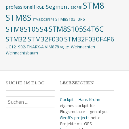
STM8
Segment
professionell
RGB
SSOP48
STM8S
STM8S103F3P6
STM8S003F3P6
STM8S105S4T6C
STM8S105S4
STM32
STM32F030
STM32F030F4P6
UC121902-TNARX-A
VIM878
Weihnachten
VQE21
Weihnachtsbaum
SUCHE IM BLOG
LESEZEICHEN
Suchen
Cockpit – Hans Krohn
nach:
eigenes cockpit für
Flugsimulator – genial gut
Geoff's projects
nette
Projekte mit GPS