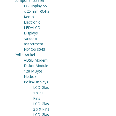
componentsseller
LC-Display 55
x 25 mm ROHS
Kemo
Electronic
LED+LCD
Displays
random
assortment
N01CG S043
Pollin Artikel
ADSL-Modem
DiskonModule
128 MByte
Netbox
Pollin-Displays
LCD-Glas
1 x 22
Pins
LCD-Glas
2 x 9 Pins
LCD-Glas