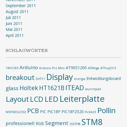
September 2011
August 2011
Juli 2011
Juni 2011
Mai 2011
April 2011
SCHLAGWÖRTER
Arduino
AT90S1200
74HC595
Arduino Pro Mini
ATMega
ATTiny2313
Display
breakout
Entwicklungsboard
DHT11
energia
ITEAD
Holtek
HT1621B
glass
launchpad
Leiterplatte
Layout
LED
LCD
Pollin
PCB
PIC
PIC18F
PIC18F2520
MSP430G2553
Pickkit3
STM8
Segment
professionell
RGB
SSOP48