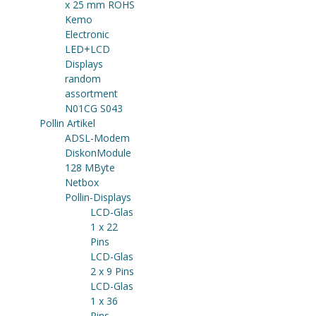
x 25 mm ROHS
Kemo
Electronic
LED+LCD
Displays
random
assortment
N01CG S043
Pollin Artikel
ADSL-Modem
DiskonModule
128 MByte
Netbox
Pollin-Displays
LCD-Glas
1 x 22
Pins
LCD-Glas
2 x 9 Pins
LCD-Glas
1 x 36
Pins