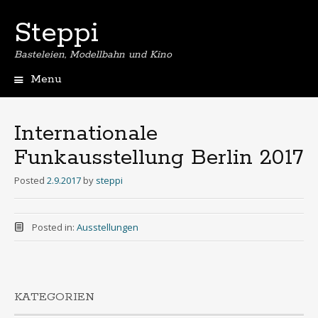
Steppi
Basteleien, Modellbahn und Kino
Menu
Skip
to
content
Internationale
Funkausstellung Berlin 2017
Posted
2.9.2017
by
steppi
Posted in:
Ausstellungen
KATEGORIEN