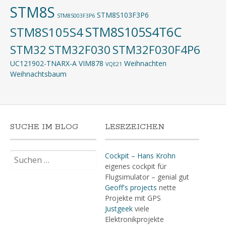
STM8S
STM8S103F3P6
STM8S003F3P6
STM8S105S4T6C
STM8S105S4
STM32
STM32F030
STM32F030F4P6
UC121902-TNARX-A
VIM878
Weihnachten
VQE21
Weihnachtsbaum
SUCHE IM BLOG
LESEZEICHEN
Suchen
Cockpit – Hans Krohn
nach:
eigenes cockpit für
Flugsimulator – genial gut
Geoff's projects
nette
Projekte mit GPS
Justgeek
viele
Elektronikprojekte