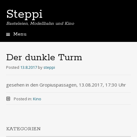
Steppi
Basteleien, Modellbahn und Kino
Menu
Skip
to
content
Der dunkle Turm
Posted
13.8.2017
by
steppi
gesehen in den Gropiuspassagen, 13.08.2017, 17:30 Uhr
Posted in:
Kino
KATEGORIEN