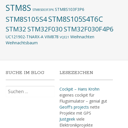
STM8S
STM8S103F3P6
STM8S003F3P6
STM8S105S4T6C
STM8S105S4
STM32
STM32F030
STM32F030F4P6
UC121902-TNARX-A
VIM878
Weihnachten
VQE21
Weihnachtsbaum
SUCHE IM BLOG
LESEZEICHEN
Suchen
Cockpit – Hans Krohn
nach:
eigenes cockpit für
Flugsimulator – genial gut
Geoff's projects
nette
Projekte mit GPS
Justgeek
viele
Elektronikprojekte