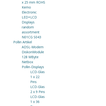
x 25 mm ROHS
Kemo
Electronic
LED+LCD
Displays
random
assortment
N01CG S043
Pollin Artikel
ADSL-Modem
DiskonModule
128 MByte
Netbox
Pollin-Displays
LCD-Glas
1 x 22
Pins
LCD-Glas
2 x 9 Pins
LCD-Glas
1 x 36