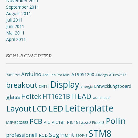
November 2011
September 2011
August 2011
Juli 2011
Juni 2011
Mai 2011
April 2011
SCHLAGWÖRTER
Arduino
AT90S1200
74HC595
Arduino Pro Mini
ATMega
ATTiny2313
Display
breakout
Entwicklungsboard
DHT11
energia
ITEAD
Holtek
HT1621B
glass
launchpad
Leiterplatte
Layout
LED
LCD
Pollin
PCB
PIC
PIC18F
PIC18F2520
MSP430G2553
Pickkit3
STM8
Segment
professionell
RGB
SSOP48