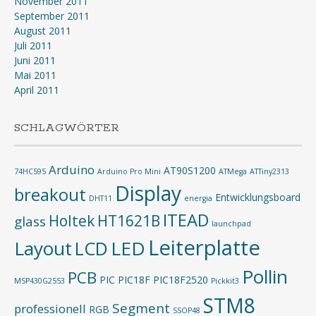
November 2011
September 2011
August 2011
Juli 2011
Juni 2011
Mai 2011
April 2011
SCHLAGWÖRTER
Arduino
AT90S1200
74HC595
Arduino Pro Mini
ATMega
ATTiny2313
Display
breakout
Entwicklungsboard
DHT11
energia
ITEAD
Holtek
HT1621B
glass
launchpad
Leiterplatte
Layout
LED
LCD
Pollin
PCB
PIC
PIC18F
PIC18F2520
MSP430G2553
Pickkit3
STM8
Segment
professionell
RGB
SSOP48