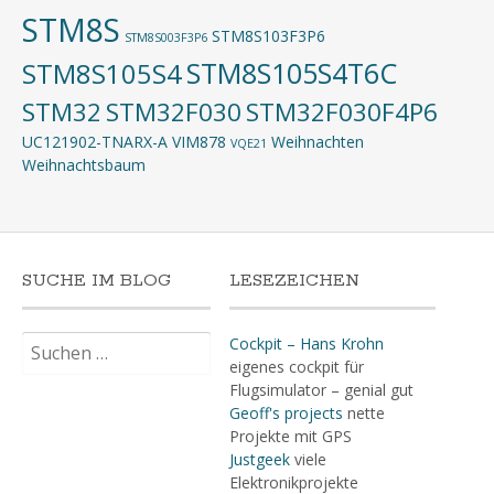
STM8S
STM8S103F3P6
STM8S003F3P6
STM8S105S4T6C
STM8S105S4
STM32
STM32F030
STM32F030F4P6
UC121902-TNARX-A
VIM878
Weihnachten
VQE21
Weihnachtsbaum
SUCHE IM BLOG
LESEZEICHEN
Suchen
Cockpit – Hans Krohn
nach:
eigenes cockpit für
Flugsimulator – genial gut
Geoff's projects
nette
Projekte mit GPS
Justgeek
viele
Elektronikprojekte