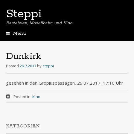
Steppi
Basteleien, Modellbahn und Kino
Menu
Skip
to
content
Dunkirk
Posted
29.7.2017
by
steppi
gesehen in den Gropiuspassagen, 29.07.2017, 17:10 Uhr
Posted in:
Kino
KATEGORIEN