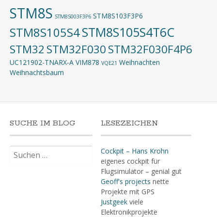
STM8S
STM8S103F3P6
STM8S003F3P6
STM8S105S4T6C
STM8S105S4
STM32
STM32F030
STM32F030F4P6
UC121902-TNARX-A
VIM878
Weihnachten
VQE21
Weihnachtsbaum
SUCHE IM BLOG
LESEZEICHEN
Suchen
Cockpit – Hans Krohn
nach:
eigenes cockpit für
Flugsimulator – genial gut
Geoff's projects
nette
Projekte mit GPS
Justgeek
viele
Elektronikprojekte