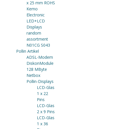
x 25 mm ROHS
Kemo
Electronic
LED+LCD
Displays
random
assortment
N01CG S043
Pollin Artikel
ADSL-Modem
DiskonModule
128 MByte
Netbox
Pollin-Displays
LCD-Glas
1 x 22
Pins
LCD-Glas
2 x 9 Pins
LCD-Glas
1 x 36