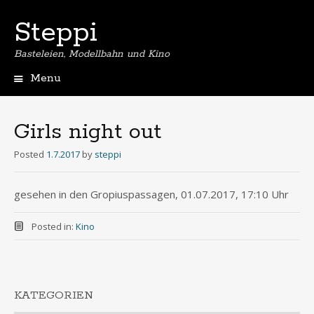
Steppi
Basteleien, Modellbahn und Kino
Menu
Skip
to
content
Girls night out
Posted
1.7.2017
by
steppi
gesehen in den Gropiuspassagen, 01.07.2017, 17:10 Uhr
Posted in:
Kino
KATEGORIEN