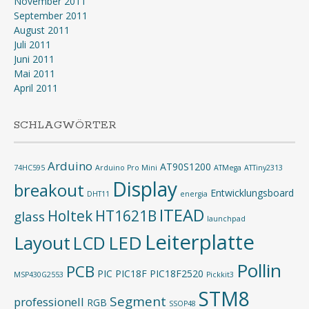
November 2011
September 2011
August 2011
Juli 2011
Juni 2011
Mai 2011
April 2011
SCHLAGWÖRTER
Arduino
AT90S1200
74HC595
Arduino Pro Mini
ATMega
ATTiny2313
Display
breakout
Entwicklungsboard
DHT11
energia
ITEAD
Holtek
HT1621B
glass
launchpad
Leiterplatte
Layout
LED
LCD
Pollin
PCB
PIC
PIC18F
PIC18F2520
MSP430G2553
Pickkit3
STM8
Segment
professionell
RGB
SSOP48