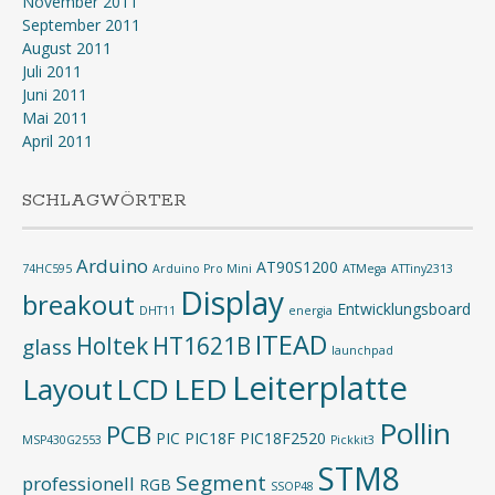
November 2011
September 2011
August 2011
Juli 2011
Juni 2011
Mai 2011
April 2011
SCHLAGWÖRTER
Arduino
AT90S1200
74HC595
Arduino Pro Mini
ATMega
ATTiny2313
Display
breakout
Entwicklungsboard
DHT11
energia
ITEAD
Holtek
HT1621B
glass
launchpad
Leiterplatte
Layout
LED
LCD
Pollin
PCB
PIC
PIC18F
PIC18F2520
MSP430G2553
Pickkit3
STM8
Segment
professionell
RGB
SSOP48