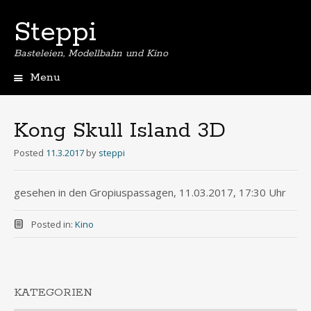
Steppi
Basteleien, Modellbahn und Kino
Menu
Skip
to
content
Kong Skull Island 3D
Posted
11.3.2017
by
steppi
gesehen in den Gropiuspassagen, 11.03.2017, 17:30 Uhr
Posted in:
Kino
KATEGORIEN