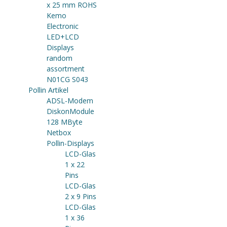
x 25 mm ROHS
Kemo
Electronic
LED+LCD
Displays
random
assortment
N01CG S043
Pollin Artikel
ADSL-Modem
DiskonModule
128 MByte
Netbox
Pollin-Displays
LCD-Glas
1 x 22
Pins
LCD-Glas
2 x 9 Pins
LCD-Glas
1 x 36