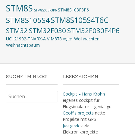
STM8S
STM8S103F3P6
STM8S003F3P6
STM8S105S4T6C
STM8S105S4
STM32
STM32F030
STM32F030F4P6
UC121902-TNARX-A
VIM878
Weihnachten
VQE21
Weihnachtsbaum
SUCHE IM BLOG
LESEZEICHEN
Suchen
Cockpit – Hans Krohn
nach:
eigenes cockpit für
Flugsimulator – genial gut
Geoff's projects
nette
Projekte mit GPS
Justgeek
viele
Elektronikprojekte