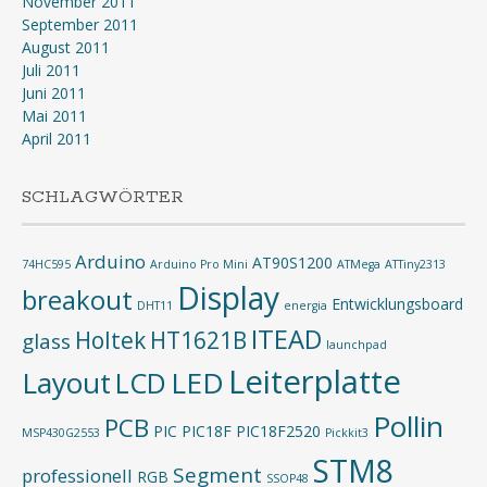
November 2011
September 2011
August 2011
Juli 2011
Juni 2011
Mai 2011
April 2011
SCHLAGWÖRTER
Arduino
AT90S1200
74HC595
Arduino Pro Mini
ATMega
ATTiny2313
Display
breakout
Entwicklungsboard
DHT11
energia
ITEAD
Holtek
HT1621B
glass
launchpad
Leiterplatte
Layout
LED
LCD
Pollin
PCB
PIC
PIC18F
PIC18F2520
MSP430G2553
Pickkit3
STM8
Segment
professionell
RGB
SSOP48