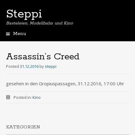
Steppi
Basteleien, Modellbahn und Kino
Menu
Skip
to
content
Assassin’s Creed
Posted
31.12.2016
by
steppi
gesehen in den Gropiuspassagen, 31.12.2016, 17:00 Uhr
Posted in:
Kino
KATEGORIEN