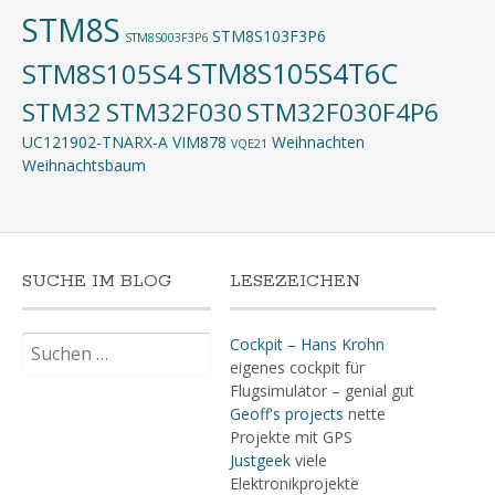
STM8S
STM8S103F3P6
STM8S003F3P6
STM8S105S4T6C
STM8S105S4
STM32
STM32F030
STM32F030F4P6
UC121902-TNARX-A
VIM878
Weihnachten
VQE21
Weihnachtsbaum
SUCHE IM BLOG
LESEZEICHEN
Suchen
Cockpit – Hans Krohn
nach:
eigenes cockpit für
Flugsimulator – genial gut
Geoff's projects
nette
Projekte mit GPS
Justgeek
viele
Elektronikprojekte