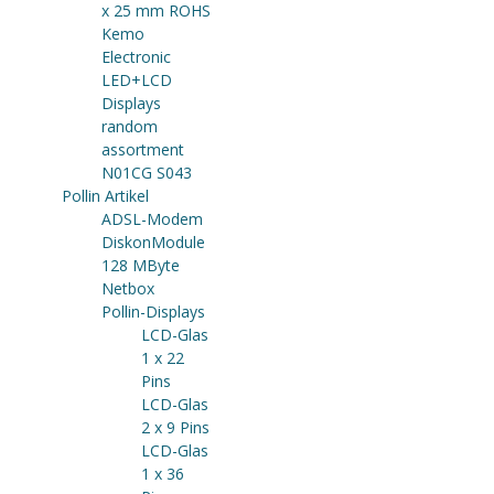
x 25 mm ROHS
Kemo
Electronic
LED+LCD
Displays
random
assortment
N01CG S043
Pollin Artikel
ADSL-Modem
DiskonModule
128 MByte
Netbox
Pollin-Displays
LCD-Glas
1 x 22
Pins
LCD-Glas
2 x 9 Pins
LCD-Glas
1 x 36