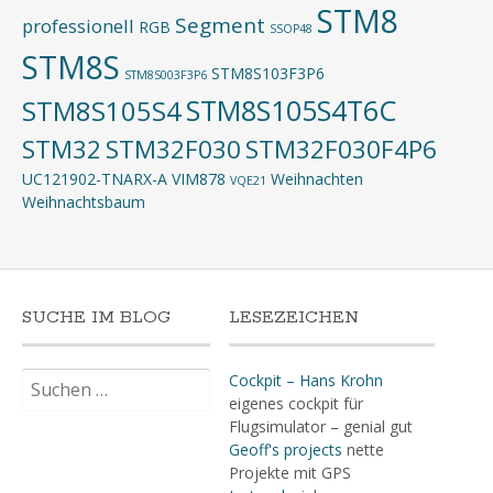
STM8
Segment
professionell
RGB
SSOP48
STM8S
STM8S103F3P6
STM8S003F3P6
STM8S105S4T6C
STM8S105S4
STM32
STM32F030
STM32F030F4P6
UC121902-TNARX-A
VIM878
Weihnachten
VQE21
Weihnachtsbaum
SUCHE IM BLOG
LESEZEICHEN
Suchen
Cockpit – Hans Krohn
nach:
eigenes cockpit für
Flugsimulator – genial gut
Geoff's projects
nette
Projekte mit GPS