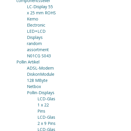
componentsseller
LC-Display 55
x 25 mm ROHS
Kemo
Electronic
LED+LCD
Displays
random
assortment
N01CG S043
Pollin Artikel
ADSL-Modem
DiskonModule
128 MByte
Netbox
Pollin-Displays
LCD-Glas
1 x 22
Pins
LCD-Glas
2 x 9 Pins
LCD-Glas