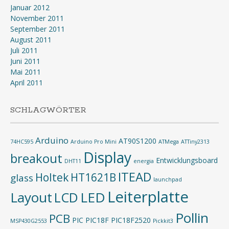
Januar 2012
November 2011
September 2011
August 2011
Juli 2011
Juni 2011
Mai 2011
April 2011
SCHLAGWÖRTER
Arduino
AT90S1200
74HC595
Arduino Pro Mini
ATMega
ATTiny2313
Display
breakout
Entwicklungsboard
DHT11
energia
ITEAD
Holtek
HT1621B
glass
launchpad
Leiterplatte
Layout
LED
LCD
Pollin
PCB
PIC
PIC18F
PIC18F2520
MSP430G2553
Pickkit3