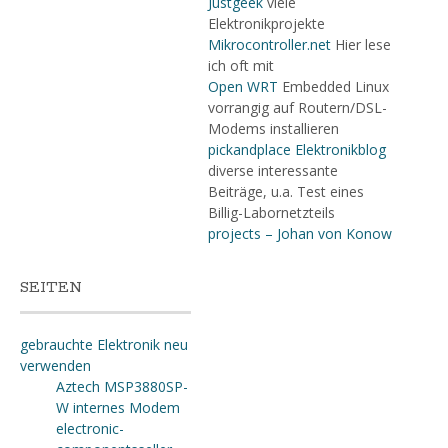
Justgeek
viele
Elektronikprojekte
Mikrocontroller.net
Hier lese
ich oft mit
Open WRT
Embedded Linux
vorrangig auf Routern/DSL-
Modems installieren
pickandplace Elektronikblog
diverse interessante
Beiträge, u.a. Test eines
Billig-Labornetzteils
projects – Johan von Konow
SEITEN
gebrauchte Elektronik neu
verwenden
Aztech MSP3880SP-
W internes Modem
electronic-