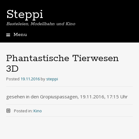
Steppi
Basteleien, Modellbahn und Kino
Menu
Skip
to
content
Phantastische Tierwesen
3D
Posted
19.11.2016
by
steppi
gesehen in den Gropiuspassagen, 19.11.2016, 17:15 Uhr
Posted in:
Kino