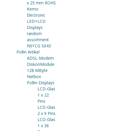
x 25 mm ROHS
Kemo
Electronic
LED+LCD
Displays
random
assortment
N01CG S043
Pollin Artikel
ADSL-Modem
DiskonModule
128 MByte
Netbox
Pollin-Displays
LCD-Glas
1 x 22
Pins
LCD-Glas
2 x 9 Pins
LCD-Glas
1 x 36