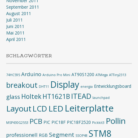
November 2011
September 2011
August 2011
Juli 2011
Juni 2011
Mai 2011
April 2011
SCHLAGWÖRTER
Arduino
AT90S1200
74HC595
Arduino Pro Mini
ATMega
ATTiny2313
Display
breakout
Entwicklungsboard
DHT11
energia
ITEAD
Holtek
HT1621B
glass
launchpad
Leiterplatte
Layout
LED
LCD
Pollin
PCB
PIC
PIC18F
PIC18F2520
MSP430G2553
Pickkit3
STM8
Segment
professionell
RGB
SSOP48