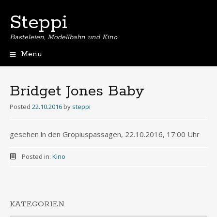
Steppi
Basteleien, Modellbahn und Kino
Menu
Skip
to
content
Bridget Jones Baby
Posted
22.10.2016
by
steppi
gesehen in den Gropiuspassagen, 22.10.2016, 17:00 Uhr
Posted in:
Kino
KATEGORIEN