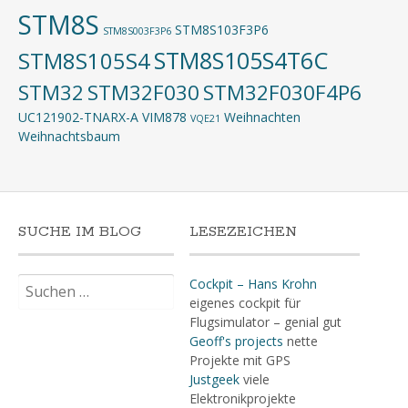
STM8S
STM8S103F3P6
STM8S003F3P6
STM8S105S4T6C
STM8S105S4
STM32
STM32F030
STM32F030F4P6
UC121902-TNARX-A
VIM878
Weihnachten
VQE21
Weihnachtsbaum
SUCHE IM BLOG
LESEZEICHEN
Suchen
Cockpit – Hans Krohn
nach:
eigenes cockpit für
Flugsimulator – genial gut
Geoff's projects
nette
Projekte mit GPS
Justgeek
viele
Elektronikprojekte