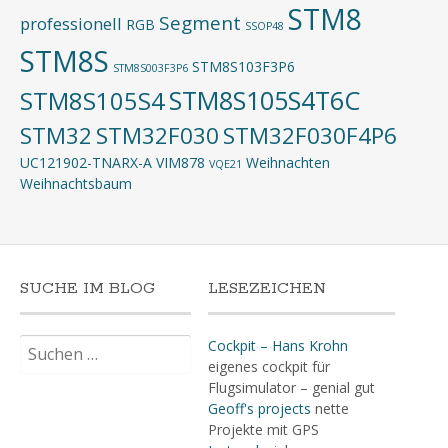
STM8
Segment
professionell
RGB
SSOP48
STM8S
STM8S103F3P6
STM8S003F3P6
STM8S105S4T6C
STM8S105S4
STM32
STM32F030
STM32F030F4P6
UC121902-TNARX-A
VIM878
Weihnachten
VQE21
Weihnachtsbaum
SUCHE IM BLOG
LESEZEICHEN
Suchen
Cockpit – Hans Krohn
nach:
eigenes cockpit für
Flugsimulator – genial gut
Geoff's projects
nette
Projekte mit GPS