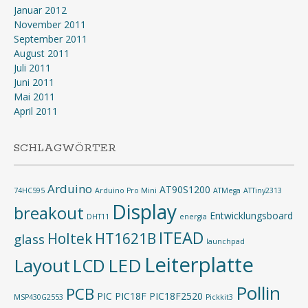
Januar 2012
November 2011
September 2011
August 2011
Juli 2011
Juni 2011
Mai 2011
April 2011
SCHLAGWÖRTER
Arduino
AT90S1200
74HC595
Arduino Pro Mini
ATMega
ATTiny2313
Display
breakout
Entwicklungsboard
DHT11
energia
ITEAD
Holtek
HT1621B
glass
launchpad
Leiterplatte
Layout
LED
LCD
Pollin
PCB
PIC
PIC18F
PIC18F2520
MSP430G2553
Pickkit3