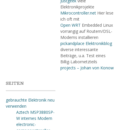
Justgeek
viele
Elektronikprojekte
Mikrocontroller.net
Hier lese
ich oft mit
Open WRT
Embedded Linux
vorrangig auf Routern/DSL-
Modems installieren
pickandplace Elektronikblog
diverse interessante
Beiträge, u.a. Test eines
Billig-Labornetzteils
projects – Johan von Konow
SEITEN
gebrauchte Elektronik neu
verwenden
Aztech MSP3880SP-
W internes Modem
electronic-