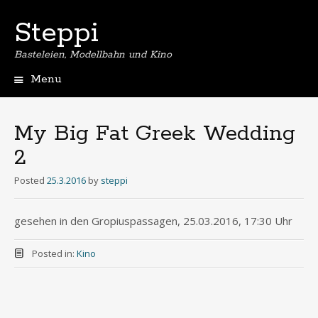
Steppi
Basteleien, Modellbahn und Kino
Menu
Skip
to
content
My Big Fat Greek Wedding
2
Posted
25.3.2016
by
steppi
gesehen in den Gropiuspassagen, 25.03.2016, 17:30 Uhr
Posted in:
Kino