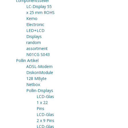
componentsseller
LC-Display 55
x 25 mm ROHS
Kemo
Electronic
LED+LCD
Displays
random
assortment
N01CG S043
Pollin Artikel
ADSL-Modem
DiskonModule
128 MByte
Netbox
Pollin-Displays
LCD-Glas
1 x 22
Pins
LCD-Glas
2 x 9 Pins
LCD-Glas