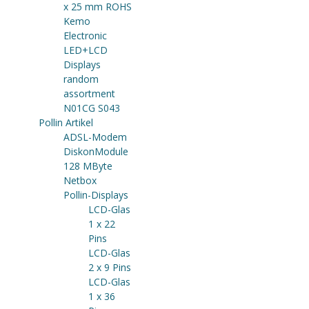
x 25 mm ROHS
Kemo
Electronic
LED+LCD
Displays
random
assortment
N01CG S043
Pollin Artikel
ADSL-Modem
DiskonModule
128 MByte
Netbox
Pollin-Displays
LCD-Glas
1 x 22
Pins
LCD-Glas
2 x 9 Pins
LCD-Glas
1 x 36