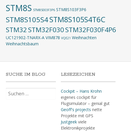
STM8S
STM8S103F3P6
STM8S003F3P6
STM8S105S4T6C
STM8S105S4
STM32
STM32F030
STM32F030F4P6
UC121902-TNARX-A
VIM878
Weihnachten
VQE21
Weihnachtsbaum
SUCHE IM BLOG
LESEZEICHEN
Suchen
Cockpit – Hans Krohn
nach:
eigenes cockpit für
Flugsimulator – genial gut
Geoff's projects
nette
Projekte mit GPS
Justgeek
viele
Elektronikprojekte