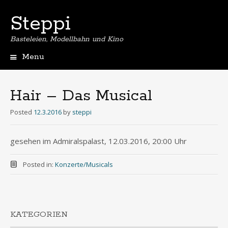
Steppi
Basteleien, Modellbahn und Kino
Menu
Skip
to
content
Hair – Das Musical
Posted
12.3.2016
by
steppi
gesehen im Admiralspalast, 12.03.2016, 20:00 Uhr
Posted in:
Konzerte/Musicals
KATEGORIEN