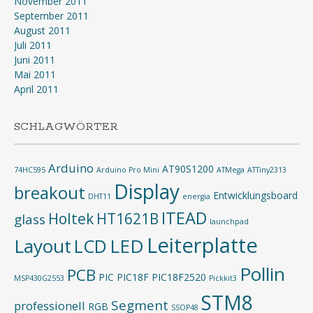
November 2011
September 2011
August 2011
Juli 2011
Juni 2011
Mai 2011
April 2011
SCHLAGWÖRTER
Arduino
AT90S1200
74HC595
Arduino Pro Mini
ATMega
ATTiny2313
Display
breakout
Entwicklungsboard
DHT11
energia
ITEAD
Holtek
HT1621B
glass
launchpad
Leiterplatte
Layout
LED
LCD
Pollin
PCB
PIC
PIC18F
PIC18F2520
MSP430G2553
Pickkit3
STM8
Segment
professionell
RGB
SSOP48