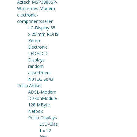
Aztech MSP3880SP-
W internes Modem
electronic-
componentsseller
LC-Display 55
x 25 mm ROHS
Kemo
Electronic
LED+LCD
Displays
random
assortment
N01CG S043
Pollin Artikel
ADSL-Modem
DiskonModule
128 MByte
Netbox
Pollin-Displays
LCD-Glas
1 x 22
Pins