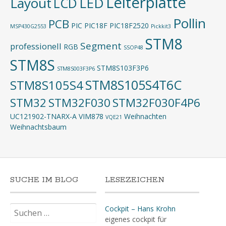
Leiterplatte
Layout
LED
LCD
Pollin
PCB
PIC
PIC18F
PIC18F2520
MSP430G2553
Pickkit3
STM8
Segment
professionell
RGB
SSOP48
STM8S
STM8S103F3P6
STM8S003F3P6
STM8S105S4T6C
STM8S105S4
STM32
STM32F030
STM32F030F4P6
UC121902-TNARX-A
VIM878
Weihnachten
VQE21
Weihnachtsbaum
SUCHE IM BLOG
LESEZEICHEN
Suchen
Cockpit – Hans Krohn
nach:
eigenes cockpit für