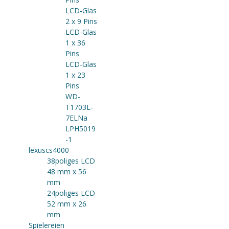
LCD-Glas
2 x 9 Pins
LCD-Glas
1 x 36
Pins
LCD-Glas
1 x 23
Pins
WD-
T1703L-
7ELNa
LPH5019
-1
lexuscs4000
38poliges LCD
48 mm x 56
mm
24poliges LCD
52 mm x 26
mm
Spielereien