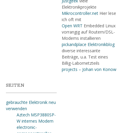
Justgeek
viele
Elektronikprojekte
Mikrocontroller.net
Hier lese
ich oft mit
Open WRT
Embedded Linux
vorrangig auf Routern/DSL-
Modems installieren
pickandplace Elektronikblog
diverse interessante
Beiträge, u.a. Test eines
Billig-Labornetzteils
projects – Johan von Konow
SEITEN
gebrauchte Elektronik neu
verwenden
Aztech MSP3880SP-
W internes Modem
electronic-