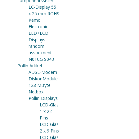
componentsseller
LC-Display 55
x 25 mm ROHS
Kemo
Electronic
LED+LCD
Displays
random
assortment
N01CG S043
Pollin Artikel
ADSL-Modem
DiskonModule
128 MByte
Netbox
Pollin-Displays
LCD-Glas
1 x 22
Pins
LCD-Glas
2 x 9 Pins
LCD-Glas