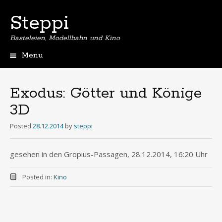
Steppi
Basteleien, Modellbahn und Kino
Menu
Skip
to
content
Exodus: Götter und Könige
3D
Posted
28.12.2014
by
steppi
gesehen in den Gropius-Passagen, 28.12.2014, 16:20 Uhr
Posted in:
Kino