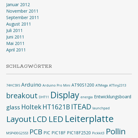
Januar 2012
November 2011
September 2011
August 2011
Juli 2011
Juni 2011
Mai 2011
April 2011
SCHLAGWÖRTER
Arduino
AT90S1200
74HC595
Arduino Pro Mini
ATMega
ATTiny2313
Display
breakout
Entwicklungsboard
DHT11
energia
ITEAD
Holtek
HT1621B
glass
launchpad
Leiterplatte
Layout
LED
LCD
Pollin
PCB
PIC
PIC18F
PIC18F2520
MSP430G2553
Pickkit3