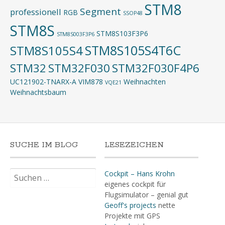
STM8
Segment
professionell
RGB
SSOP48
STM8S
STM8S103F3P6
STM8S003F3P6
STM8S105S4T6C
STM8S105S4
STM32
STM32F030
STM32F030F4P6
UC121902-TNARX-A
VIM878
Weihnachten
VQE21
Weihnachtsbaum
SUCHE IM BLOG
LESEZEICHEN
Suchen
Cockpit – Hans Krohn
nach:
eigenes cockpit für
Flugsimulator – genial gut
Geoff's projects
nette
Projekte mit GPS