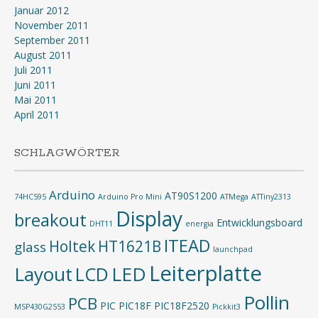
Januar 2012
November 2011
September 2011
August 2011
Juli 2011
Juni 2011
Mai 2011
April 2011
SCHLAGWÖRTER
Arduino
AT90S1200
74HC595
Arduino Pro Mini
ATMega
ATTiny2313
Display
breakout
Entwicklungsboard
DHT11
energia
ITEAD
Holtek
HT1621B
glass
launchpad
Leiterplatte
Layout
LED
LCD
Pollin
PCB
PIC
PIC18F
PIC18F2520
MSP430G2553
Pickkit3