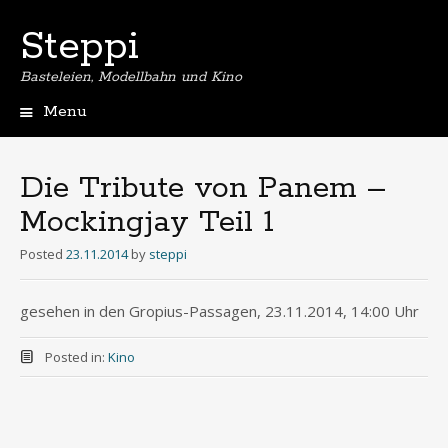
Steppi
Basteleien, Modellbahn und Kino
Menu
Skip
to
content
Die Tribute von Panem –
Mockingjay Teil 1
Posted
23.11.2014
by
steppi
gesehen in den Gropius-Passagen, 23.11.2014, 14:00 Uhr
Posted in:
Kino