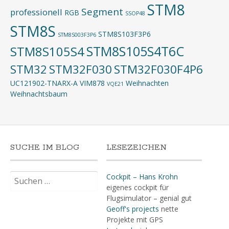
STM8
Segment
professionell
RGB
SSOP48
STM8S
STM8S103F3P6
STM8S003F3P6
STM8S105S4T6C
STM8S105S4
STM32
STM32F030
STM32F030F4P6
UC121902-TNARX-A
VIM878
Weihnachten
VQE21
Weihnachtsbaum
SUCHE IM BLOG
LESEZEICHEN
Suchen
Cockpit – Hans Krohn
nach:
eigenes cockpit für
Flugsimulator – genial gut
Geoff's projects
nette
Projekte mit GPS