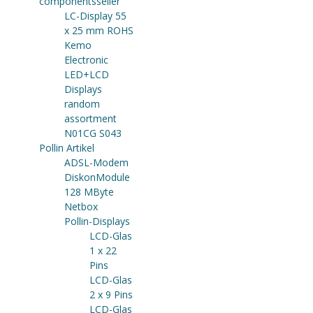
componentsseller
LC-Display 55
x 25 mm ROHS
Kemo
Electronic
LED+LCD
Displays
random
assortment
N01CG S043
Pollin Artikel
ADSL-Modem
DiskonModule
128 MByte
Netbox
Pollin-Displays
LCD-Glas
1 x 22
Pins
LCD-Glas
2 x 9 Pins
LCD-Glas