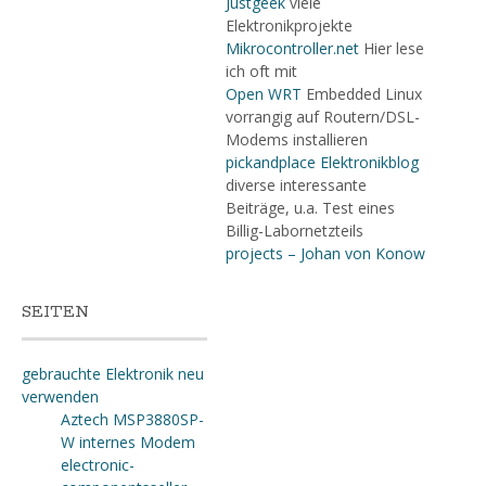
Justgeek
viele
Elektronikprojekte
Mikrocontroller.net
Hier lese
ich oft mit
Open WRT
Embedded Linux
vorrangig auf Routern/DSL-
Modems installieren
pickandplace Elektronikblog
diverse interessante
Beiträge, u.a. Test eines
Billig-Labornetzteils
projects – Johan von Konow
SEITEN
gebrauchte Elektronik neu
verwenden
Aztech MSP3880SP-
W internes Modem
electronic-