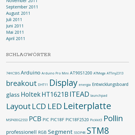
November 2011
September 2011
August 2011
Juli 2011
Juni 2011
Mai 2011
April 2011
SCHLAGWÖRTER
Arduino
AT90S1200
74HC595
Arduino Pro Mini
ATMega
ATTiny2313
Display
breakout
Entwicklungsboard
DHT11
energia
ITEAD
Holtek
HT1621B
glass
launchpad
Leiterplatte
Layout
LED
LCD
Pollin
PCB
PIC
PIC18F
PIC18F2520
MSP430G2553
Pickkit3
STM8
Segment
professionell
RGB
SSOP48