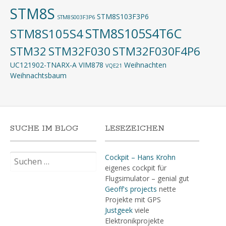
STM8S
STM8S103F3P6
STM8S003F3P6
STM8S105S4T6C
STM8S105S4
STM32
STM32F030
STM32F030F4P6
UC121902-TNARX-A
VIM878
Weihnachten
VQE21
Weihnachtsbaum
SUCHE IM BLOG
LESEZEICHEN
Suchen
Cockpit – Hans Krohn
nach:
eigenes cockpit für
Flugsimulator – genial gut
Geoff's projects
nette
Projekte mit GPS
Justgeek
viele
Elektronikprojekte