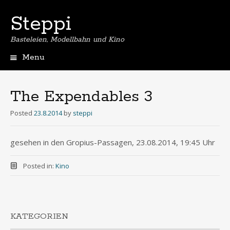
Steppi
Basteleien, Modellbahn und Kino
Menu
Skip
to
content
The Expendables 3
Posted
23.8.2014
by
steppi
gesehen in den Gropius-Passagen, 23.08.2014, 19:45 Uhr
Posted in:
Kino
KATEGORIEN