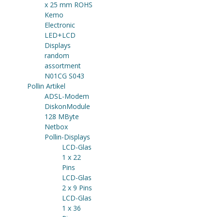
x 25 mm ROHS
Kemo
Electronic
LED+LCD
Displays
random
assortment
N01CG S043
Pollin Artikel
ADSL-Modem
DiskonModule
128 MByte
Netbox
Pollin-Displays
LCD-Glas
1 x 22
Pins
LCD-Glas
2 x 9 Pins
LCD-Glas
1 x 36