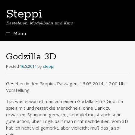
Steppi
Basteleien, Modellbahn und Kino
Menu
Skip
to
content
Godzilla 3D
Posted
16.5.2014
by
steppi
Gesehen in den Gropius Passagen, 16.05.2014, 17:00 Uhr
Vorstellung
Tja, was erwartet man von einem Godzilla-Film? Godzilla
spielt mit und rettet die Menschheit, ohne Dank zu
erwarten. Spannend gemacht, sehr viel meist auch sehr
gute action, über Logik darf man nicht nachdenken. Vom 3D
hab ich nicht viel gemerkt, aber vielleicht muß das ja so
sein.