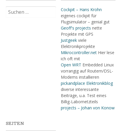
Suchen
Cockpit – Hans Krohn
nach:
eigenes cockpit für
Flugsimulator – genial gut
Geoff's projects
nette
Projekte mit GPS
Justgeek
viele
Elektronikprojekte
Mikrocontroller.net
Hier lese
ich oft mit
Open WRT
Embedded Linux
vorrangig auf Routern/DSL-
Modems installieren
pickandplace Elektronikblog
diverse interessante
Beiträge, u.a. Test eines
Billig-Labornetzteils
projects – Johan von Konow
SEITEN