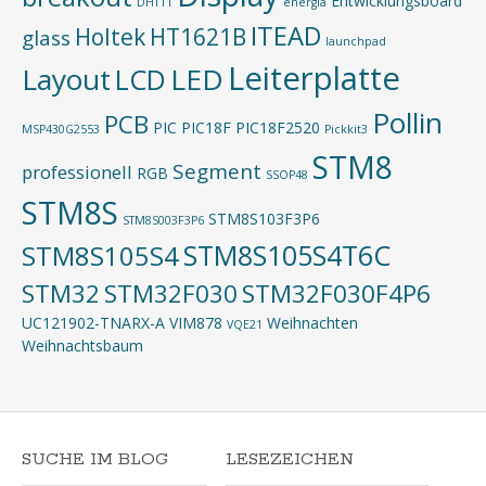
Entwicklungsboard
DHT11
energia
ITEAD
Holtek
HT1621B
glass
launchpad
Leiterplatte
Layout
LED
LCD
Pollin
PCB
PIC
PIC18F
PIC18F2520
MSP430G2553
Pickkit3
STM8
Segment
professionell
RGB
SSOP48
STM8S
STM8S103F3P6
STM8S003F3P6
STM8S105S4T6C
STM8S105S4
STM32
STM32F030
STM32F030F4P6
UC121902-TNARX-A
VIM878
Weihnachten
VQE21
Weihnachtsbaum
SUCHE IM BLOG
LESEZEICHEN