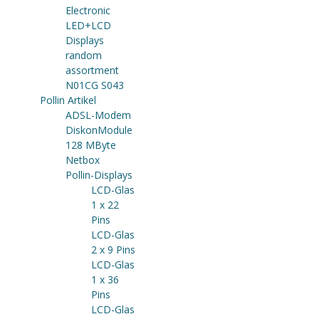
Electronic
LED+LCD
Displays
random
assortment
N01CG S043
Pollin Artikel
ADSL-Modem
DiskonModule
128 MByte
Netbox
Pollin-Displays
LCD-Glas
1 x 22
Pins
LCD-Glas
2 x 9 Pins
LCD-Glas
1 x 36
Pins
LCD-Glas