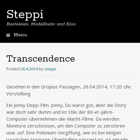
Steppi
Basteleien, Modellbahn und Kino
Menu
Skip
to
content
Transcendence
Posted
26.4.2014
by
steppi
Gesehen in den Gropius Passagen, 26.04.2014, 17:20 Uhr
Vorstellung
Ein Jonny Depp-Film. Jonny, Du warst gut, aber die Story
war doch sehr dumm und im Stile der 80-er-Jahre-
Computer-übernehmen-die-Macht-Filme. Da werden
Monitore zerschossen, um den Computer zu zerstören
usw. usf. Eine Polonium-Vergiftung, wie es bei einigen
russischen Spionage-Überläufern passiert ist, ist gerade