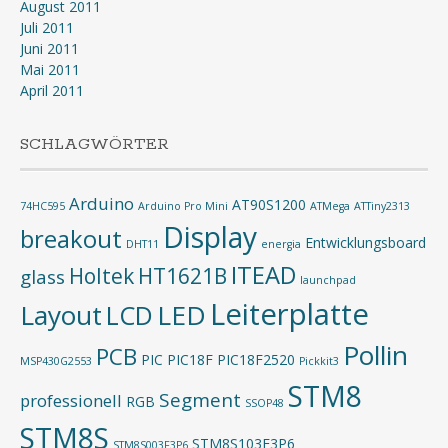
August 2011
Juli 2011
Juni 2011
Mai 2011
April 2011
SCHLAGWÖRTER
Arduino
AT90S1200
74HC595
Arduino Pro Mini
ATMega
ATTiny2313
Display
breakout
Entwicklungsboard
DHT11
energia
ITEAD
Holtek
HT1621B
glass
launchpad
Leiterplatte
Layout
LED
LCD
Pollin
PCB
PIC
PIC18F
PIC18F2520
MSP430G2553
Pickkit3
STM8
Segment
professionell
RGB
SSOP48
STM8S
STM8S103F3P6
STM8S003F3P6