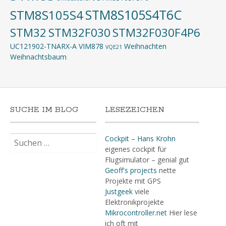
STM8S105S4T6C
STM8S105S4
STM32
STM32F030
STM32F030F4P6
UC121902-TNARX-A
VIM878
Weihnachten
VQE21
Weihnachtsbaum
SUCHE IM BLOG
LESEZEICHEN
Suchen
Cockpit – Hans Krohn
nach:
eigenes cockpit für
Flugsimulator – genial gut
Geoff's projects
nette
Projekte mit GPS
Justgeek
viele
Elektronikprojekte
Mikrocontroller.net
Hier lese
ich oft mit