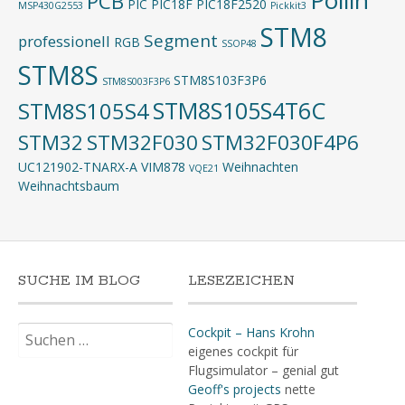
Pollin
PCB
PIC
PIC18F
PIC18F2520
MSP430G2553
Pickkit3
STM8
Segment
professionell
RGB
SSOP48
STM8S
STM8S103F3P6
STM8S003F3P6
STM8S105S4T6C
STM8S105S4
STM32
STM32F030
STM32F030F4P6
UC121902-TNARX-A
VIM878
Weihnachten
VQE21
Weihnachtsbaum
SUCHE IM BLOG
LESEZEICHEN
Suchen
Cockpit – Hans Krohn
nach:
eigenes cockpit für
Flugsimulator – genial gut
Geoff's projects
nette