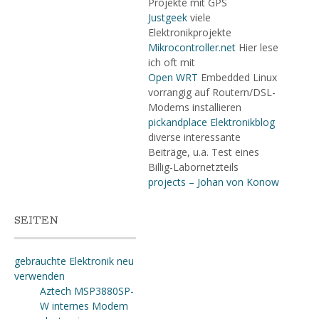
Projekte mit GPS
Justgeek
viele
Elektronikprojekte
Mikrocontroller.net
Hier lese
ich oft mit
Open WRT
Embedded Linux
vorrangig auf Routern/DSL-
Modems installieren
pickandplace Elektronikblog
diverse interessante
Beiträge, u.a. Test eines
Billig-Labornetzteils
projects – Johan von Konow
SEITEN
gebrauchte Elektronik neu
verwenden
Aztech MSP3880SP-
W internes Modem