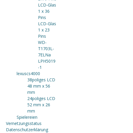
LCD-Glas
1 x 36
Pins
LCD-Glas
1 x 23
Pins
WD-
T1703L-
7ELNa
LPH5019
-1
lexuscs4000
38poliges LCD
48 mm x 56
mm
24poliges LCD
52 mm x 26
mm
Spielereien
Vernetzungsstatus
Datenschutzerklärung