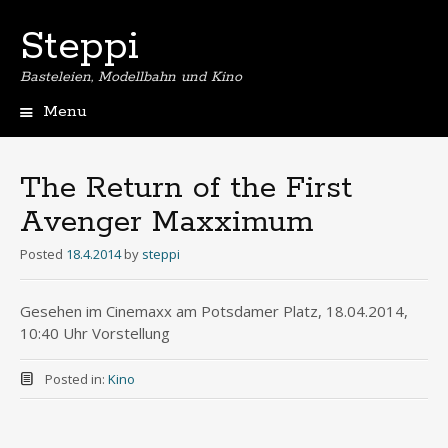
Steppi
Basteleien, Modellbahn und Kino
Menu
Skip
to
content
The Return of the First
Avenger Maxximum
Posted
18.4.2014
by
steppi
Gesehen im Cinemaxx am Potsdamer Platz, 18.04.2014,
10:40 Uhr Vorstellung
Posted in:
Kino