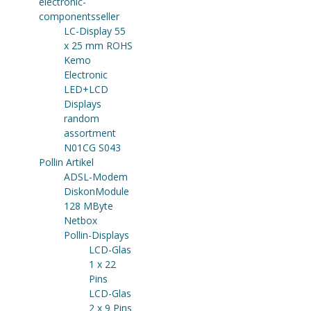
electronic-
componentsseller
LC-Display 55
x 25 mm ROHS
Kemo
Electronic
LED+LCD
Displays
random
assortment
N01CG S043
Pollin Artikel
ADSL-Modem
DiskonModule
128 MByte
Netbox
Pollin-Displays
LCD-Glas
1 x 22
Pins
LCD-Glas
2 x 9 Pins