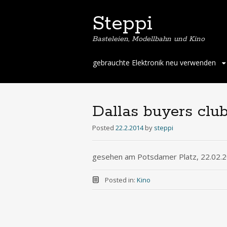
Steppi
Basteleien, Modellbahn und Kino
Skip
gebrauchte Elektronik neu verwenden
to
content
Dallas buyers clu
Posted
22.2.2014
by
steppi
gesehen am Potsdamer Platz, 22.02.2
Posted in:
Kino