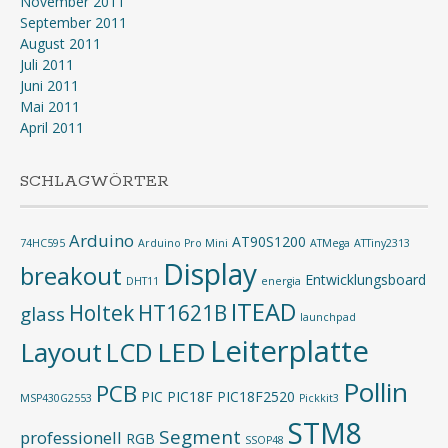
November 2011
September 2011
August 2011
Juli 2011
Juni 2011
Mai 2011
April 2011
SCHLAGWÖRTER
Arduino
AT90S1200
74HC595
Arduino Pro Mini
ATMega
ATTiny2313
Display
breakout
Entwicklungsboard
DHT11
energia
ITEAD
Holtek
HT1621B
glass
launchpad
Leiterplatte
Layout
LED
LCD
Pollin
PCB
PIC
PIC18F
PIC18F2520
MSP430G2553
Pickkit3
STM8
Segment
professionell
RGB
SSOP48