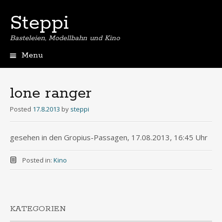
Steppi
Basteleien, Modellbahn und Kino
Menu
Skip
to
content
lone ranger
Posted
17.8.2013
by
steppi
gesehen in den Gropius-Passagen, 17.08.2013, 16:45 Uhr
Posted in:
Kino
KATEGORIEN