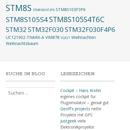
STM8S
STM8S103F3P6
STM8S003F3P6
STM8S105S4T6C
STM8S105S4
STM32
STM32F030
STM32F030F4P6
UC121902-TNARX-A
VIM878
Weihnachten
VQE21
Weihnachtsbaum
SUCHE IM BLOG
LESEZEICHEN
Suchen
Cockpit – Hans Krohn
nach:
eigenes cockpit für
Flugsimulator – genial gut
Geoff's projects
nette
Projekte mit GPS
Justgeek
viele
Elektronikprojekte