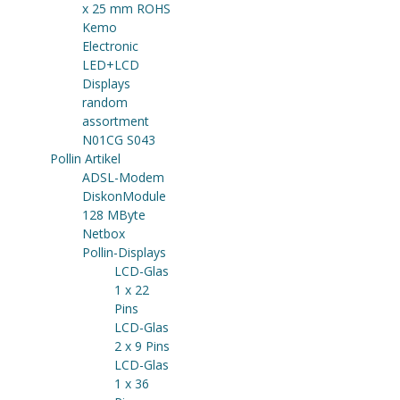
x 25 mm ROHS
Kemo
Electronic
LED+LCD
Displays
random
assortment
N01CG S043
Pollin Artikel
ADSL-Modem
DiskonModule
128 MByte
Netbox
Pollin-Displays
LCD-Glas
1 x 22
Pins
LCD-Glas
2 x 9 Pins
LCD-Glas
1 x 36