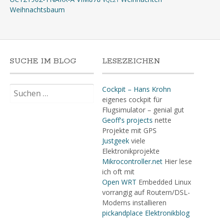
VQE21
Weihnachtsbaum
SUCHE IM BLOG
LESEZEICHEN
Suchen
Cockpit – Hans Krohn
nach:
eigenes cockpit für
Flugsimulator – genial gut
Geoff's projects
nette
Projekte mit GPS
Justgeek
viele
Elektronikprojekte
Mikrocontroller.net
Hier lese
ich oft mit
Open WRT
Embedded Linux
vorrangig auf Routern/DSL-
Modems installieren
pickandplace Elektronikblog