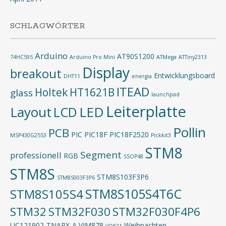
SCHLAGWÖRTER
Arduino
AT90S1200
74HC595
Arduino Pro Mini
ATMega
ATTiny2313
Display
breakout
Entwicklungsboard
DHT11
energia
ITEAD
Holtek
HT1621B
glass
launchpad
Leiterplatte
Layout
LED
LCD
Pollin
PCB
PIC
PIC18F
PIC18F2520
MSP430G2553
Pickkit3
STM8
Segment
professionell
RGB
SSOP48
STM8S
STM8S103F3P6
STM8S003F3P6
STM8S105S4T6C
STM8S105S4
STM32
STM32F030
STM32F030F4P6
UC121902-TNARX-A
VIM878
Weihnachten