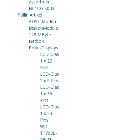
assortment
N01CG S043
Pollin Artikel
ADSL-Modem
DiskonModule
128 MByte
Netbox
Pollin-Displays
LCD-Glas
1 x 22
Pins
LCD-Glas
2 x 9 Pins
LCD-Glas
1 x 36
Pins
LCD-Glas
1 x 23
Pins
WD-
T1703L-
7ELNa