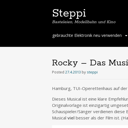
Steppi
Basteleien, Modellbahn und Kino
Skip
gebrauchte Elektronik neu verwenden
to
content
Rocky – Das Music
Posted
27.4.2013
by
steppi
Hamburg, TUI-Operettenhaus auf der 
Dieses Musical ist eine klare Empfehlu
Originalvorlage ist einzigartig umgese
Schauspieler/Sänger verdienen diese 
Musical
viel
besser als der Film ist. (H