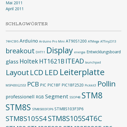
Mai 2011
April 2011
SCHLAGWÖRTER
Arduino
AT90S1200
74HC595
Arduino Pro Mini
ATMega
ATTiny2313
Display
breakout
Entwicklungsboard
DHT11
energia
ITEAD
Holtek
HT1621B
glass
launchpad
Leiterplatte
Layout
LED
LCD
Pollin
PCB
PIC
PIC18F
PIC18F2520
MSP430G2553
Pickkit3
STM8
Segment
professionell
RGB
SSOP48
STM8S
STM8S103F3P6
STM8S003F3P6
STM8S105S4T6C
STM8S105S4