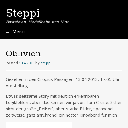
Steppi
Basteleien, Modellbahn und Kino
Menu
Skip
to
content
Oblivion
Posted
13.4.2013
by
steppi
Gesehen in den Gropius Passagen, 13.04.2013, 17:05 Uhr
Vorstellung
Etwas seltsame Story mit deutlich erkennbaren
Logikfehlern, aber das kennen wir ja von Tom Cruise. Sicher
nicht der große „Reißer“, aber starke Bilder, spannend,
zeitweise ganz anrührend, ein netter Kinoabend für mich.