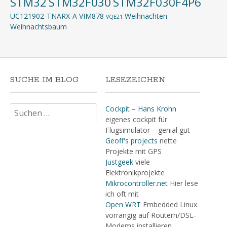
STM32
STM32F030
STM32F030F4P6
UC121902-TNARX-A
VIM878
Weihnachten
VQE21
Weihnachtsbaum
SUCHE IM BLOG
LESEZEICHEN
Suchen
Cockpit – Hans Krohn
nach:
eigenes cockpit für
Flugsimulator – genial gut
Geoff's projects
nette
Projekte mit GPS
Justgeek
viele
Elektronikprojekte
Mikrocontroller.net
Hier lese
ich oft mit
Open WRT
Embedded Linux
vorrangig auf Routern/DSL-
Modems installieren