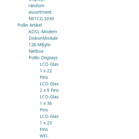
random
assortment
N01CG S043
Pollin Artikel
ADSL-Modem
DiskonModule
128 MByte
Netbox
Pollin-Displays
LCD-Glas
1 x 22
Pins
LCD-Glas
2 x 9 Pins
LCD-Glas
1 x 36
Pins
LCD-Glas
1 x 23
Pins
WD-