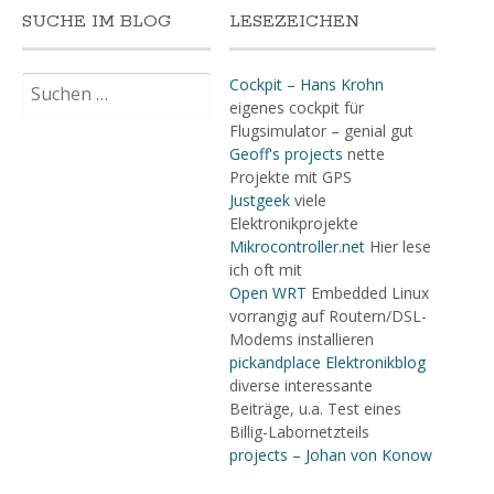
SUCHE IM BLOG
LESEZEICHEN
Suchen
Cockpit – Hans Krohn
nach:
eigenes cockpit für
Flugsimulator – genial gut
Geoff's projects
nette
Projekte mit GPS
Justgeek
viele
Elektronikprojekte
Mikrocontroller.net
Hier lese
ich oft mit
Open WRT
Embedded Linux
vorrangig auf Routern/DSL-
Modems installieren
pickandplace Elektronikblog
diverse interessante
Beiträge, u.a. Test eines
Billig-Labornetzteils
projects – Johan von Konow