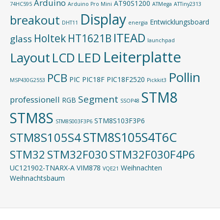
Arduino
AT90S1200
74HC595
Arduino Pro Mini
ATMega
ATTiny2313
Display
breakout
Entwicklungsboard
DHT11
energia
ITEAD
Holtek
HT1621B
glass
launchpad
Leiterplatte
Layout
LED
LCD
Pollin
PCB
PIC
PIC18F
PIC18F2520
MSP430G2553
Pickkit3
STM8
Segment
professionell
RGB
SSOP48
STM8S
STM8S103F3P6
STM8S003F3P6
STM8S105S4T6C
STM8S105S4
STM32
STM32F030
STM32F030F4P6
UC121902-TNARX-A
VIM878
Weihnachten
VQE21
Weihnachtsbaum