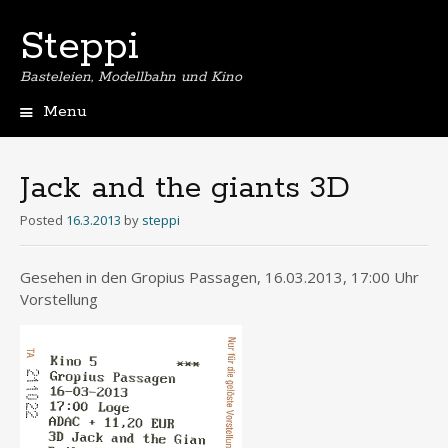
Steppi
Basteleien, Modellbahn und Kino
Menu
Skip
to
content
Jack and the giants 3D
Posted
16.3.2013
by
steppi
Gesehen in den Gropius Passagen, 16.03.2013, 17:00 Uhr
Vorstellung