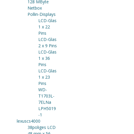
128 MByte
Netbox
Pollin-Displays
LCD-Glas
1 x 22
Pins
LCD-Glas
2 x 9 Pins
LCD-Glas
1 x 36
Pins
LCD-Glas
1 x 23
Pins
WD-
T1703L-
7ELNa
LPH5019
-1
lexuscs4000
38poliges LCD
48 mm x 56