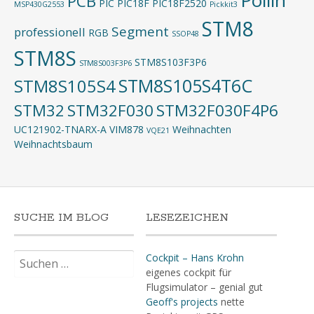
Pollin
PCB
PIC
PIC18F
PIC18F2520
MSP430G2553
Pickkit3
STM8
Segment
professionell
RGB
SSOP48
STM8S
STM8S103F3P6
STM8S003F3P6
STM8S105S4T6C
STM8S105S4
STM32
STM32F030
STM32F030F4P6
UC121902-TNARX-A
VIM878
Weihnachten
VQE21
Weihnachtsbaum
SUCHE IM BLOG
LESEZEICHEN
Suchen
Cockpit – Hans Krohn
nach:
eigenes cockpit für
Flugsimulator – genial gut
Geoff's projects
nette