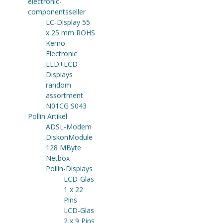
electronic-
componentsseller
LC-Display 55
x 25 mm ROHS
Kemo
Electronic
LED+LCD
Displays
random
assortment
N01CG S043
Pollin Artikel
ADSL-Modem
DiskonModule
128 MByte
Netbox
Pollin-Displays
LCD-Glas
1 x 22
Pins
LCD-Glas
2 x 9 Pins