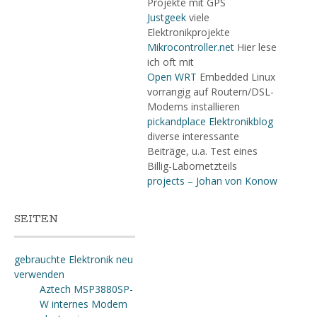
Projekte mit GPS
Justgeek
viele
Elektronikprojekte
Mikrocontroller.net
Hier lese
ich oft mit
Open WRT
Embedded Linux
vorrangig auf Routern/DSL-
Modems installieren
pickandplace Elektronikblog
diverse interessante
Beiträge, u.a. Test eines
Billig-Labornetzteils
projects – Johan von Konow
SEITEN
gebrauchte Elektronik neu
verwenden
Aztech MSP3880SP-
W internes Modem