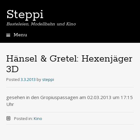
Steppi
Basteleien, Modellbahn und Kino
Menu
Skip
to
content
Hänsel & Gretel: Hexenjäger
3D
Posted
3.3.2013
by
steppi
gesehen in den Gropiuspassagen am 02.03.2013 um 17:15
Uhr
Posted in:
Kino