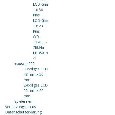
LCD-Glas
1 x 36
Pins
LCD-Glas
1 x 23
Pins
WD-
T1703L-
7ELNa
LPH5019
-1
lexuscs4000
38poliges LCD
48 mm x 56
mm
24poliges LCD
52 mm x 26
mm
Spielereien
Vernetzungsstatus
Datenschutzerklärung