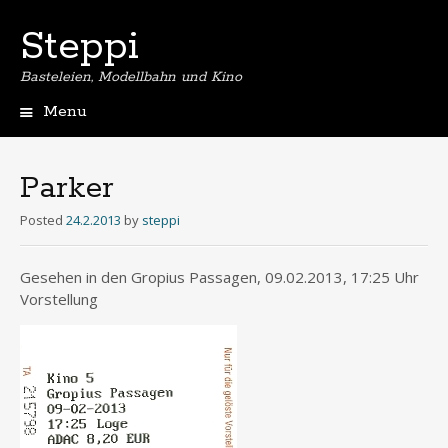
Steppi
Basteleien, Modellbahn und Kino
Menu
Skip
to
content
Parker
Posted
24.2.2013
by
steppi
Gesehen in den Gropius Passagen, 09.02.2013, 17:25 Uhr
Vorstellung