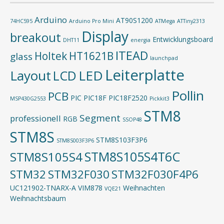
Arduino
AT90S1200
74HC595
Arduino Pro Mini
ATMega
ATTiny2313
Display
breakout
Entwicklungsboard
DHT11
energia
ITEAD
Holtek
HT1621B
glass
launchpad
Leiterplatte
Layout
LED
LCD
Pollin
PCB
PIC
PIC18F
PIC18F2520
MSP430G2553
Pickkit3
STM8
Segment
professionell
RGB
SSOP48
STM8S
STM8S103F3P6
STM8S003F3P6
STM8S105S4T6C
STM8S105S4
STM32
STM32F030
STM32F030F4P6
UC121902-TNARX-A
VIM878
Weihnachten
VQE21
Weihnachtsbaum