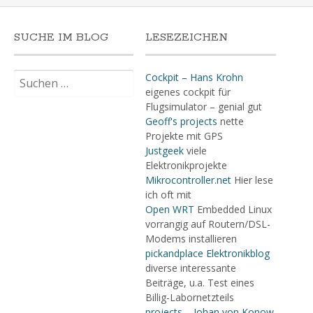
SUCHE IM BLOG
LESEZEICHEN
Suchen
Cockpit – Hans Krohn
nach:
eigenes cockpit für
Flugsimulator – genial gut
Geoff's projects
nette
Projekte mit GPS
Justgeek
viele
Elektronikprojekte
Mikrocontroller.net
Hier lese
ich oft mit
Open WRT
Embedded Linux
vorrangig auf Routern/DSL-
Modems installieren
pickandplace Elektronikblog
diverse interessante
Beiträge, u.a. Test eines
Billig-Labornetzteils
projects – Johan von Konow