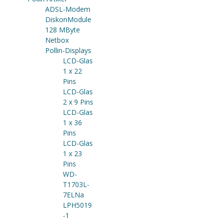
ADSL-Modem
DiskonModule
128 MByte
Netbox
Pollin-Displays
LCD-Glas
1 x 22
Pins
LCD-Glas
2 x 9 Pins
LCD-Glas
1 x 36
Pins
LCD-Glas
1 x 23
Pins
WD-
T1703L-
7ELNa
LPH5019
-1