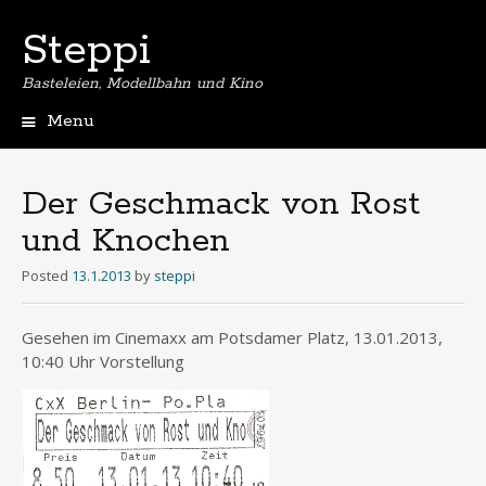
Steppi
Basteleien, Modellbahn und Kino
Menu
Skip
to
content
Der Geschmack von Rost
und Knochen
Posted
13.1.2013
by
steppi
Gesehen im Cinemaxx am Potsdamer Platz, 13.01.2013,
10:40 Uhr Vorstellung