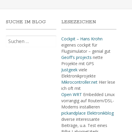
SUCHE IM BLOG
LESEZEICHEN
Suchen
Cockpit – Hans Krohn
nach:
eigenes cockpit für
Flugsimulator – genial gut
Geoff's projects
nette
Projekte mit GPS
Justgeek
viele
Elektronikprojekte
Mikrocontroller.net
Hier lese
ich oft mit
Open WRT
Embedded Linux
vorrangig auf Routern/DSL-
Modems installieren
pickandplace Elektronikblog
diverse interessante
Beiträge, u.a. Test eines
Billig-Labornetzteils