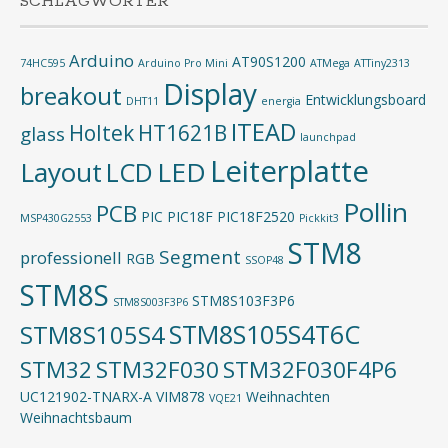
SCHLAGWÖRTER
Arduino
AT90S1200
74HC595
Arduino Pro Mini
ATMega
ATTiny2313
Display
breakout
Entwicklungsboard
DHT11
energia
ITEAD
Holtek
HT1621B
glass
launchpad
Leiterplatte
Layout
LED
LCD
Pollin
PCB
PIC
PIC18F
PIC18F2520
MSP430G2553
Pickkit3
STM8
Segment
professionell
RGB
SSOP48
STM8S
STM8S103F3P6
STM8S003F3P6
STM8S105S4T6C
STM8S105S4
STM32
STM32F030
STM32F030F4P6
UC121902-TNARX-A
VIM878
Weihnachten
VQE21
Weihnachtsbaum