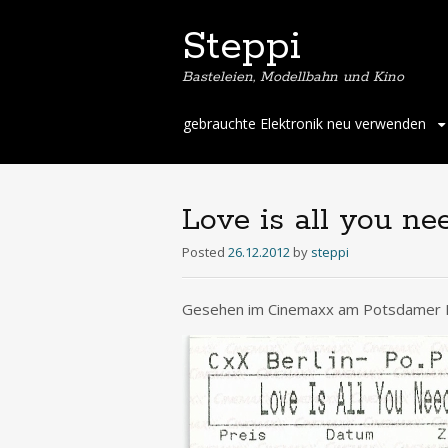
Steppi
Basteleien, Modellbahn und Kino
Skip
gebrauchte Elektronik neu verwenden
to
content
Love is all you ne
Posted
26.12.2012
by
steppi
Gesehen im Cinemaxx am Potsdamer Pl