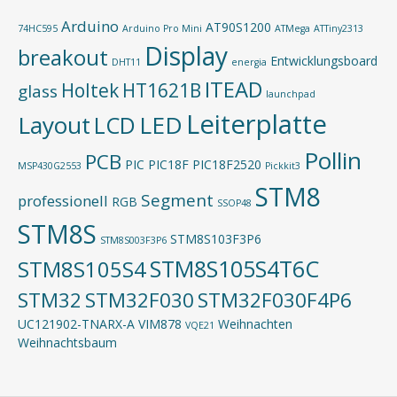
Arduino
AT90S1200
74HC595
Arduino Pro Mini
ATMega
ATTiny2313
Display
breakout
Entwicklungsboard
DHT11
energia
ITEAD
Holtek
HT1621B
glass
launchpad
Leiterplatte
Layout
LED
LCD
Pollin
PCB
PIC
PIC18F
PIC18F2520
MSP430G2553
Pickkit3
STM8
Segment
professionell
RGB
SSOP48
STM8S
STM8S103F3P6
STM8S003F3P6
STM8S105S4T6C
STM8S105S4
STM32
STM32F030
STM32F030F4P6
UC121902-TNARX-A
VIM878
Weihnachten
VQE21
Weihnachtsbaum