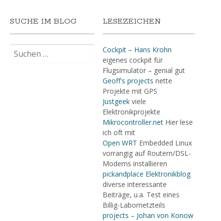
SUCHE IM BLOG
LESEZEICHEN
Suchen
Cockpit – Hans Krohn
nach:
eigenes cockpit für
Flugsimulator – genial gut
Geoff's projects
nette
Projekte mit GPS
Justgeek
viele
Elektronikprojekte
Mikrocontroller.net
Hier lese
ich oft mit
Open WRT
Embedded Linux
vorrangig auf Routern/DSL-
Modems installieren
pickandplace Elektronikblog
diverse interessante
Beiträge, u.a. Test eines
Billig-Labornetzteils
projects – Johan von Konow